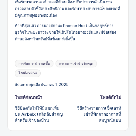
เพื่อรักษาสถานะ เจ้าของที่พักจะต้องปรับปรุงการดำเนินงาน
ตรวจสอบตัวชี้วัดประสิทธิภาพ และรักษาประสบการณ์ของแขกที่
มีคุณภาพสูงอย่างต่อเนื่อง
ท้ายที่สุดแล้ว การมองสถานะ Premier Host เป็นกลยุทธ์ทาง
ธุรกิจในระยะยาวจะช่วยให้เติบโตได้อย่างยั่งยืนและมีชื่อเสียง
ด้านอสังหาริมทรัพย์ที่แข็งแกร่งยิ่งขึ้น
แท็ก:
การจัดการเช่าระยะสั้น
การตลาดเช่าช่วงวันหยุด
โฮสติ้ง VRBO
อัปเดตล่าสุดเมื่อ ธันวาคม 1, 2025
โพสต์
โพสต์ก่อนหน้า
โพสต์ถัดไป
วิธีป้องกันไม่ให้มีแขกเพิ่ม
วิธีสร้างรายการเช็คเอาท์
นำทาง
บน Airbnb: เคล็ดลับสำคัญ
เช่าที่พักตากอากาศที่
สำหรับเจ้าของบ้าน
สมบูรณ์แบบ