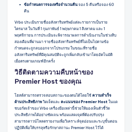
ข้อกำหนดการจองหรือจำนวนคืน
:จอง 5 คืนหรือจอง 60
คืน
Vrbo ประเมินรายชื่ออสังหาริมทรัพย์แต่ละรายการเป็นราย
ไตรมาส ในวันที่ 1 กุมภาพันธ์ 1 พฤษภาคม 1 สิงหาคม และ 1
พฤศจิกายน การประเมินจะพิจารณาผลการดำเนินงานในช่วงสิบ
สองเดือนที่ผ่านมา รายชื่ออสังหาริมทรัพย์ที่ไม่เป็นไปตามข้อ
กำหนดจะถูกลบออกจากโปรแกรม ในขณะที่รายชื่อ
อสังหาริมทรัพย์ที่มีคุณสมบัติจะถูกเพิ่มกลับเข้ามาโดยอัตโนมัติ
เมื่อตรงตามเกณฑ์อีกครั้ง
วิธีติดตามความคืบหน้าของ
Premier Host ของคุณ
โฮสต์สามารถตรวจสอบสถานะของตนได้โดยใช้
ความสำเร็จ
ด้านประสิทธิภาพ
วิดเจ็ตและ
คะแนนของ Premier Host
ในแด
ชบอร์ดเจ้าของ Vrbo เครื่องมือเหล่านี้ช่วยให้มองเห็นตัวชี้วัด
ประสิทธิภาพได้อย่างชัดเจน พร้อมแสดงจุดที่ต้องปรับปรุง
สามารถดาวน์โหลดรายงานเพื่อวิเคราะห์จุดอ่อนและระบุขั้นตอน
ปฏิบัติเพื่อให้บรรลุหรือรักษาสถานะ Premier Host ไว้ได้