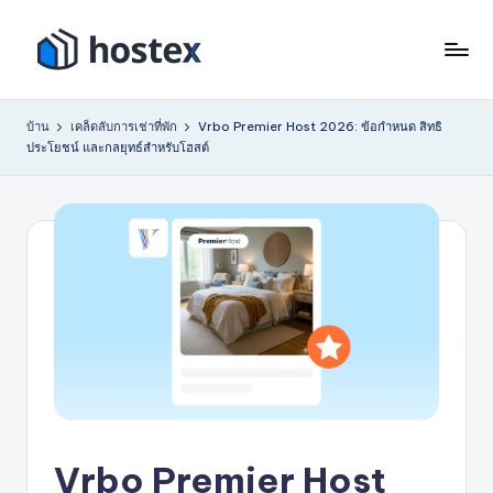
ข้าม
ไป
โ
ตั้ง
ที่
ค่า
ฮ
เนื้อหา
บ้าน
เคล็ดลับการเช่าที่พัก
Vrbo Premier Host 2026: ข้อกำหนด สิทธิ
การ
ประโยชน์ และกลยุทธ์สำหรับโฮสต์
เ
เช่า
วัน
ท็
หยุด
ก
ของ
ซ์
คุณ
ให้
เป็น
ระบบ
อัตโนมัติ
ด้วย
AI
Vrbo Premier Host