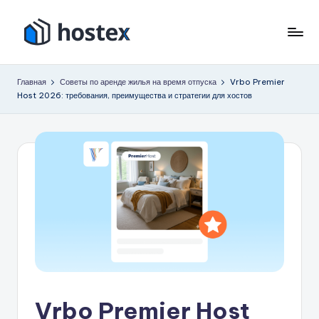
Перейти
к
Х
Включите
содержимому
автопилот
о
Главная
Советы по аренде жилья на время отпуска
Vrbo Premier
вашего
Host 2026: требования, преимущества и стратегии для хостов
с
отпуска
с
т
помощью
е
искусственного
к
интеллекта
с
Vrbo Premier Host