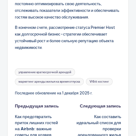
постоянно оптимизировать свою деятельность,
отслеживать показатели эффективности и обеспечивать
гостям высокое качество обслуживания.
В конечном счете, рассмотрение статуса Premier Host
как долгосрочной бизнес-стратегии обеспечивает
устойчивый рост и более сильную репутацию объекта
недвижимости.
Метки:
управление краткосрочной арендой
маркетинг аренды жилья на время отпуска
Vrbo хостинг
Последнее обновление на 1 декабря 2025 г.
Навигация
Предыдущая запись
Следующая запись
Как предотвратить
Как составить
записи
приток лишних гостей
идеальный список для
на Airbnb: важные
проверки
советы для хозяев
арендованного жилья