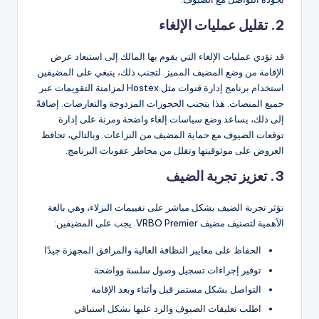
2. تقليل عمليات الإلغاء
قد تؤدي عمليات الإلغاء التي يقوم بها المالك إلى استبعاد عرض
الإقامة من وضع المضيف المميز. لتجنب ذلك، ينبغي على المضيفين
استخدام برنامج إدارة قنوات مثل Hostex لمزامنة التقويمات عبر
جميع المنصات. هذا يتجنب الحجوزات المزدوجة والتعارضات. إضافةً
إلى ذلك، يساعد وضع سياسات إلغاء واضحة ومرنة على إدارة
توقعات الضيوف مع حماية المضيف من النزاعات. وبالتالي، تحافظ
العروض على موثوقيتها وتقلل من مخاطر عقوبات البرنامج.
3. تعزيز تجربة الضيف
تؤثر تجربة الضيف بشكل مباشر على تقييمات النزلاء، وهي بالغة
الأهمية لتصنيف مضيف VRBO Premier. يجب على المضيفين:
الحفاظ على معايير النظافة العالية والمرافق المجهزة جيدًا
توفير إجراءات تسجيل وصول سلسة وواضحة
التواصل بشكل مستمر قبل وأثناء وبعد الإقامة
اطلب تعليقات الضيوف والرد عليها بشكل استباقي