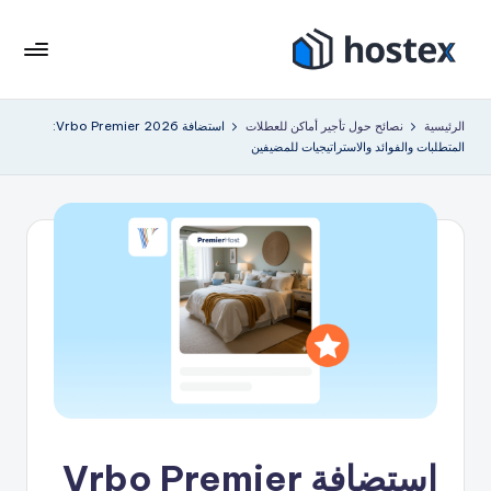
لتجاوز
لى
هو
ضع
لمحتوى
إيجار
ست
الرئيسية
نصائح حول تأجير أماكن للعطلات
استضافة Vrbo Premier 2026:
عطلتك
المتطلبات والفوائد والاستراتيجيات للمضيفين
ك
على
الطيار
س
الآلي
باستخدام
الذكاء
الاصطناعي
استضافة Vrbo Premier