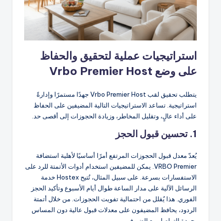
استراتيجيات عملية لتحقيق والحفاظ
على وضع Vrbo Premier Host
يتطلب تحقيق لقب Vrbo Premier Host جهدًا مستمرًا وإدارةً
استراتيجية. تساعد الاستراتيجيات التالية المضيفين على الحفاظ
على أداء عالٍ، وتقليل المخاطر، وزيادة الحجوزات إلى أقصى حد.
1. تحسين قبول الحجز
يُعدّ معدل قبول الحجوزات المرتفع أمرًا أساسيًا لأهلية استضافة
VRBO Premier. يمكن للمضيفين استخدام أدوات الأتمتة للرد على
الاستفسارات بسرعة. على سبيل المثال، تُتيح Hostex خدمة
الرسائل الآلية على مدار الساعة طوال أيام الأسبوع وتأكيد الحجز
الفوري. هذا يُقلل من احتمالية تفويت الحجوزات. من خلال أتمتة
الردود، يحافظ المضيفون على معدلات قبول عالية دون المساس
بجودة التواصل مع الضيوف.