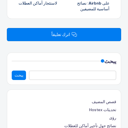
المقالات
على Airbnb: نصائح
لاستئجار أماكن العطلات
أساسية للمضيفين
اترك تعليقاً
يبحث
يبحث
قصص المضيف
تحديثات Hostex
رؤى
نصائح حول تأجير أماكن للعطلات