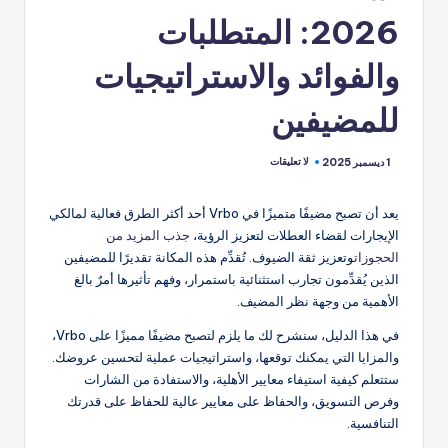
2026: المتطلبات
والفوائد والاستراتيجيات
للمضيفين
لا تعليقات
1 ديسمبر 2025
يعد أن تصبح مضيفًا متميزًا في Vrbo أحد أكثر الطرق فعالية لمالكي
الإيجارات لقضاء العطلات لتعزيز الرؤية،
جذب المزيد من
الحجوزات
وتعزيز ثقة الضيوف. تُقدِّم هذه المكانة تقديرًا للمضيفين
الذين يُقدِّمون تجارب استثنائية باستمرار، وفهم تأثيرها أمرٌ بالغ
الأهمية من وجهة نظر المضيف.
في هذا الدليل، سنشرح لك ما يلزم لتصبح مضيفًا مميزًا على Vrbo،
والمزايا التي يمكنك توقعها، واستراتيجيات عملية لتحسين عروضك.
ستتعلم كيفية استيفاء معايير الأهلية، والاستفادة من الشارات
وفرص التسويق، والحفاظ على معايير عالية للحفاظ على قدرتك
التنافسية.