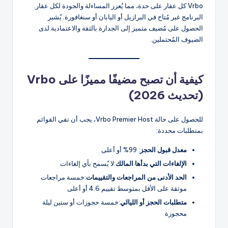
Vrbo كل عقار على حدة، مما يُعزز المساءلة والجودة لكل عقار.
البرنامج غير مُتاح في البرازيل أو اليابان أو سنغافورة. يُشير
الحصول على مُضيف متميز إلى الجدارة بالثقة والاعتمادية لدى
الضيوف المُحتملين.
كيفية أن تصبح مضيفًا مميزًا على Vrbo
(تحديث 2026)
للحصول على حالة Vrbo Premier Host، يجب أن تفي القوائم
بمتطلبات محددة:
معدل قبول الحجز
: 99% أو أعلى
الإلغاءات التي بدأها المالك
:لا يُسمح بأي إلغاءات
الحد الأدنى من المراجعات والتقييمات
:خمسة مراجعات
موثقة على الأقل بمتوسط تقييم 4.6 أو أعلى
متطلبات الحجز أو الليالي
:خمسة حجوزات أو ستين ليلة
محجوزة