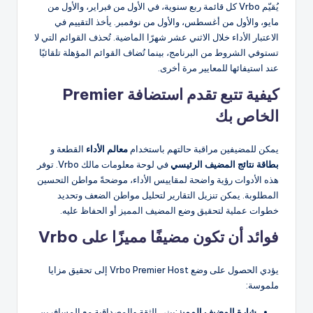
يُقيّم Vrbo كل قائمة ربع سنوية، في الأول من فبراير، والأول من
مايو، والأول من أغسطس، والأول من نوفمبر. يأخذ التقييم في
الاعتبار الأداء خلال الاثني عشر شهرًا الماضية. تُحذف القوائم التي لا
تستوفي الشروط من البرنامج، بينما تُضاف القوائم المؤهلة تلقائيًا
عند استيفائها للمعايير مرة أخرى.
كيفية تتبع تقدم استضافة Premier
الخاص بك
يمكن للمضيفين مراقبة حالتهم باستخدام
معالم الأداء
القطعة و
بطاقة نتائج المضيف الرئيسي
في لوحة معلومات مالك Vrbo. توفر
هذه الأدوات رؤية واضحة لمقاييس الأداء، موضحةً مواطن التحسين
المطلوبة. يمكن تنزيل التقارير لتحليل مواطن الضعف وتحديد
خطوات عملية لتحقيق وضع المضيف المميز أو الحفاظ عليه.
فوائد أن تكون مضيفًا مميزًا على Vrbo
يؤدي الحصول على وضع Vrbo Premier Host إلى تحقيق مزايا
ملموسة:
شارة المضيف المميز
:يبني الثقة والمصداقية مع المسافرين