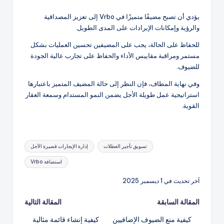
يؤدي أن تصبح مضيفًا متميزًا في Vrbo إلى تعزيز المصداقية
والرؤية وإمكانات الإيرادات على المدى الطويل.
للحفاظ على الحالة، يجب على المضيفين تحسين العمليات بشكل
مستمر ومراقبة مقاييس الأداء والحفاظ على تجارب عالية الجودة
للضيوف.
وفي نهاية المطاف، فإن النظر إلى حالة المضيف المتميز باعتبارها
استراتيجية عمل طويلة الأجل يضمن النمو المستدام وسمعة العقار
القوية.
العلامات:
تسويق تأجير العطلات
إدارة الإيجارات قصيرة الأجل
استضافة Vrbo
آخر تحديث في 1 ديسمبر 2025
تصفّح
المقالة السابقة
المقالة التالية
كيفية منع الضيوف الإضافيين
كيفية إنشاء قائمة مثالية