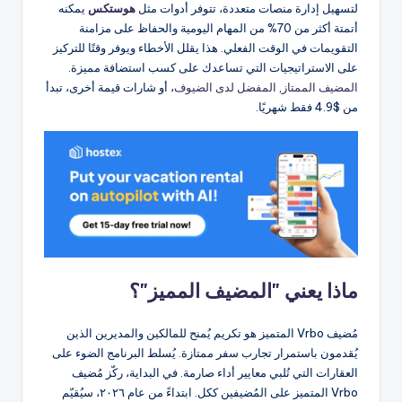
لتسهيل إدارة منصات متعددة، تتوفر أدوات مثل
هوستكس
يمكنه
أتمتة أكثر من 70% من المهام اليومية والحفاظ على مزامنة
التقويمات في الوقت الفعلي. هذا يقلل الأخطاء ويوفر وقتًا للتركيز
على الاستراتيجيات التي تساعدك على كسب استضافة مميزة.
المضيف الممتاز
,
المفضل لدى الضيوف
، أو شارات قيمة أخرى، تبدأ
من $4.9 فقط شهريًا.
ماذا يعني "المضيف المميز"؟
مُضيف Vrbo المتميز هو تكريم يُمنح للمالكين والمديرين الذين
يُقدمون باستمرار تجارب سفر ممتازة. يُسلط البرنامج الضوء على
العقارات التي تُلبي معايير أداء صارمة. في البداية، ركّز مُضيف
Vrbo المتميز على المُضيفين ككل. ابتداءً من عام ٢٠٢٦، سيُقيّم