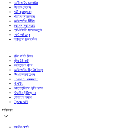
অটোমেটেড মেসেজিং
ট্রিগার্ড মেসেজ
মাল্টি-ক্যালেন্ডার
প্রাইস ক্যালেন্ডার
অটোমেটেড রিভিউ
চ্যানেল ম্যানেজার
মাল্টি-ইউনিট ম্যানেজমেন্ট
গেস্ট গাইডবুক
ম্যানুয়াল রিজার্ভেশন
বুকিং সাইট বিল্ডার
বুকিং উইজেট
অটোমেশন টুলস
অটোমেটেড ক্লিনিং টাস্ক
টিম কোলাবোরেশন
Owner Connect
রিপোর্টিং
ফাইন্যান্সিয়াল ইন্টিগ্রেশন
ডিভাইস ইন্টিগ্রেশন
মোবাইল অ্যাপ
Open API
সলিউশন
স্বাধীন হোস্ট