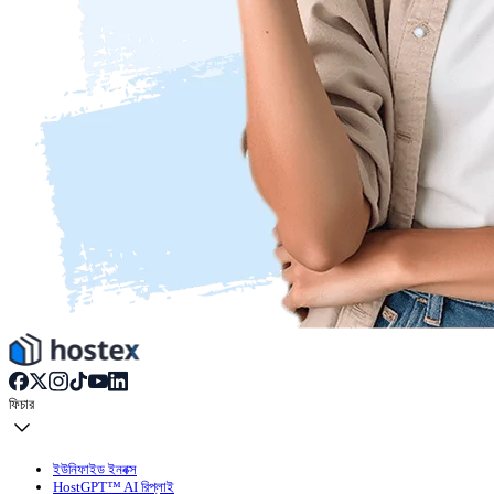
ফিচার
ইউনিফাইড ইনবক্স
HostGPT™ AI রিপ্লাই