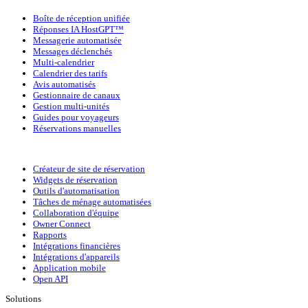
Boîte de réception unifiée
Réponses IA HostGPT™
Messagerie automatisée
Messages déclenchés
Multi-calendrier
Calendrier des tarifs
Avis automatisés
Gestionnaire de canaux
Gestion multi-unités
Guides pour voyageurs
Réservations manuelles
Créateur de site de réservation
Widgets de réservation
Outils d'automatisation
Tâches de ménage automatisées
Collaboration d'équipe
Owner Connect
Rapports
Intégrations financières
Intégrations d'appareils
Application mobile
Open API
Solutions