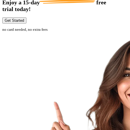
Enjoy a
15-day
free
trial today!
Get Started
no card needed, no extra fees