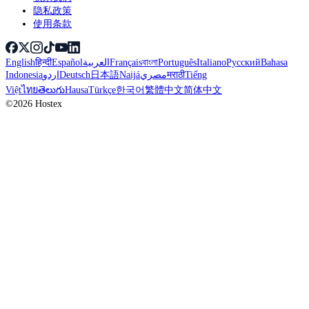
隐私政策
使用条款
English
हिन्दी
Español
العربية
Français
বাংলা
Português
Italiano
Русский
Bahasa
Indonesia
اردو
Deutsch
日本語
Naijá
مصري
मराठी
Tiếng
Việt
ไทย
తెలుగు
Hausa
Türkçe
한국어
繁體中文
简体中文
©2026 Hostex