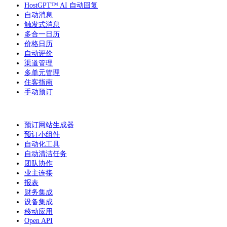
HostGPT™ AI 自动回复
自动消息
触发式消息
多合一日历
价格日历
自动评价
渠道管理
多单元管理
住客指南
手动预订
预订网站生成器
预订小组件
自动化工具
自动清洁任务
团队协作
业主连接
报表
财务集成
设备集成
移动应用
Open API