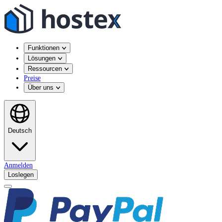
Funktionen
Lösungen
Ressourcen
Preise
Über uns
Deutsch
Anmelden
Loslegen