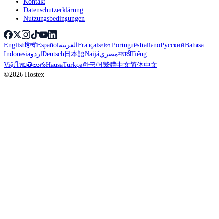
Kontakt
Datenschutzerklärung
Nutzungsbedingungen
English
हिन्दी
Español
العربية
Français
বাংলা
Português
Italiano
Русский
Bahasa
Indonesia
اردو
Deutsch
日本語
Naijá
مصري
मराठी
Tiếng
Việt
ไทย
తెలుగు
Hausa
Türkçe
한국어
繁體中文
简体中文
©2026 Hostex