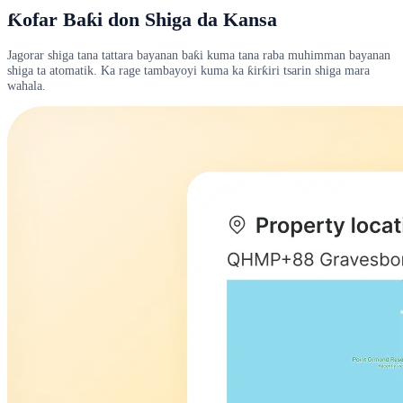
Ƙofar Baƙi don Shiga da Kansa
Jagorar shiga tana tattara bayanan baƙi kuma tana raba muhimman bayanan
shiga ta atomatik. Ka rage tambayoyi kuma ka ƙirƙiri tsarin shiga mara
wahala.