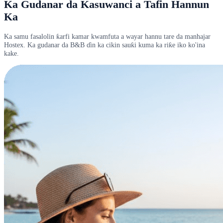
Ka Gudanar da Kasuwanci a Tafin Hannun
Ka
Ka samu fasalolin ƙarfi kamar kwamfuta a wayar hannu tare da manhajar
Hostex. Ka gudanar da B&B ɗin ka cikin sauƙi kuma ka riƙe iko ko'ina
kake.