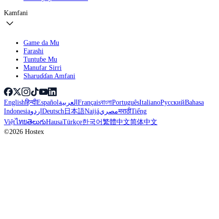
Kamfani
Game da Mu
Farashi
Tuntuɓe Mu
Manufar Sirri
Sharuɗɗan Amfani
English
हिन्दी
Español
العربية
Français
বাংলা
Português
Italiano
Русский
Bahasa
Indonesia
اردو
Deutsch
日本語
Naijá
مصري
मराठी
Tiếng
Việt
ไทย
తెలుగు
Hausa
Türkçe
한국어
繁體中文
简体中文
©2026 Hostex