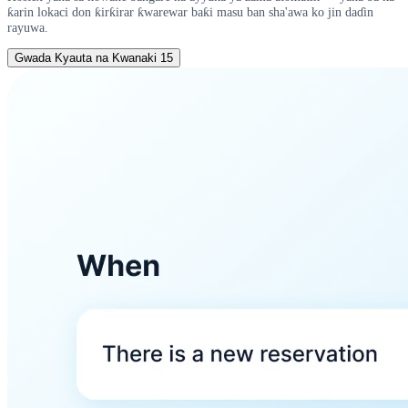
ƙarin lokaci don ƙirƙirar ƙwarewar baƙi masu ban sha'awa ko jin daɗin
rayuwa.
Gwada Kyauta na Kwanaki 15