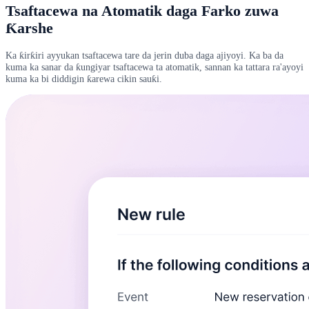
Tsaftacewa na Atomatik daga Farko zuwa
Ƙarshe
Ka ƙirƙiri ayyukan tsaftacewa tare da jerin duba daga ajiyoyi. Ka ba da
kuma ka sanar da ƙungiyar tsaftacewa ta atomatik, sannan ka tattara ra'ayoyi
kuma ka bi diddigin ƙarewa cikin sauƙi.