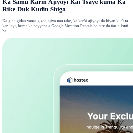
Ka Samu Ƙarin Ajiyoyi Kai Tsaye kuma Ka
Riƙe Duk Kuɗin Shiga
Ka gina gidan yanar gizon ajiya nan take, ka karɓi ajiyoyi da biyan kuɗi ta
kan layi, kuma ka bayyana a Google Vacation Rentals ba tare da ƙarin kuɗi
ba.