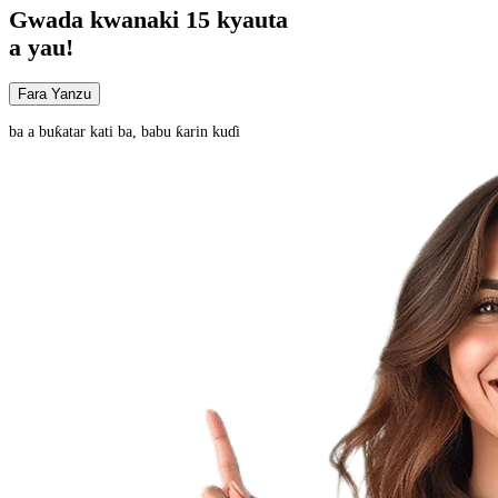
Gwada
kwanaki 15
kyauta
a yau!
Fara Yanzu
ba a buƙatar kati ba, babu ƙarin kuɗi