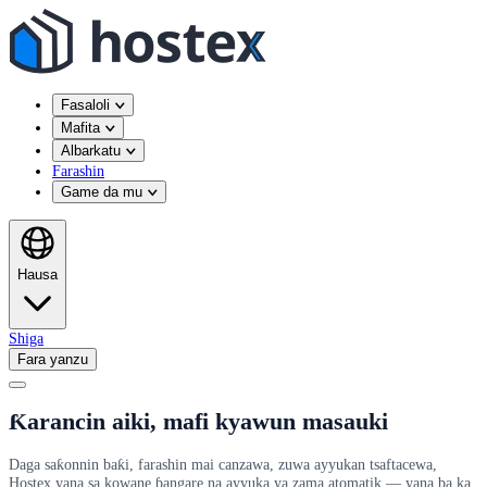
Fasaloli
Mafita
Albarkatu
Farashin
Game da mu
Hausa
Shiga
Fara yanzu
Ƙarancin aiki, mafi kyawun masauki
Daga saƙonnin baƙi, farashin mai canzawa, zuwa ayyukan tsaftacewa,
Hostex yana sa kowane ɓangare na ayyuka ya zama atomatik — yana ba ka