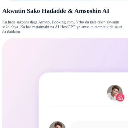
Akwatin Saƙo Haɗaɗɗe & Amsoshin AI
Ka haɗa saƙonni daga Airbnb, Booking.com, Vrbo da ƙari cikin akwatin
saƙo ɗaya. Ka bar mataimaki na AI HostGPT ya amsa ta atomatik da sauri
da daidaito.