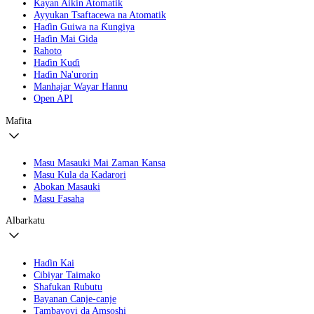
Kayan Aikin Atomatik
Ayyukan Tsaftacewa na Atomatik
Haɗin Guiwa na Ƙungiya
Haɗin Mai Gida
Rahoto
Haɗin Kuɗi
Haɗin Na'urorin
Manhajar Wayar Hannu
Open API
Mafita
Masu Masauki Mai Zaman Kansa
Masu Kula da Kadarori
Abokan Masauki
Masu Fasaha
Albarkatu
Haɗin Kai
Cibiyar Taimako
Shafukan Rubutu
Bayanan Canje-canje
Tambayoyi da Amsoshi