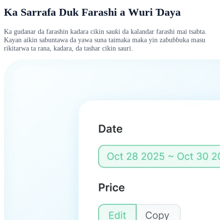
Ka Sarrafa Duk Farashi a Wuri Ɗaya
Ka gudanar da farashin kadara cikin sauƙi da kalandar farashi mai tsabta.
Kayan aikin sabuntawa da yawa suna taimaka maka yin zaɓuɓɓuka masu
rikitarwa ta rana, kadara, da tashar cikin sauri.