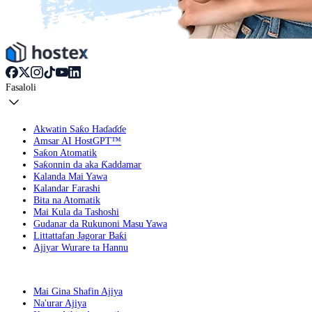
Fasaloli
Akwatin Saƙo Haɗaɗɗe
Amsar AI HostGPT™
Saƙon Atomatik
Saƙonnin da aka Ƙaddamar
Kalanda Mai Yawa
Kalandar Farashi
Bita na Atomatik
Mai Kula da Tashoshi
Gudanar da Rukunoni Masu Yawa
Littattafan Jagorar Baƙi
Ajiyar Wurare ta Hannu
Mai Gina Shafin Ajiya
Na'urar Ajiya