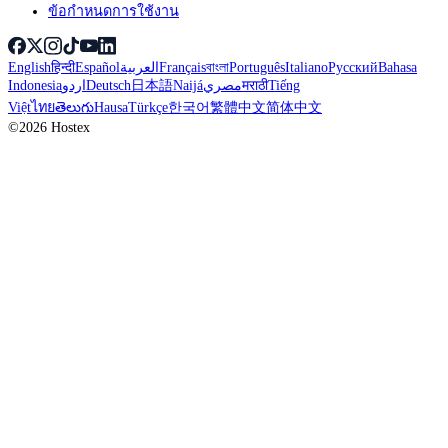
ข้อกำหนดการใช้งาน
English
हिन्दी
Español
العربية
Français
বাংলা
Português
Italiano
Русский
Bahasa
Indonesia
اردو
Deutsch
日本語
Naijá
مصري
मराठी
Tiếng
Việt
ไทย
తెలుగు
Hausa
Türkçe
한국어
繁體中文
简体中文
©2026 Hostex