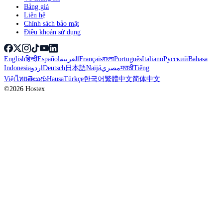
Bảng giá
Liên hệ
Chính sách bảo mật
Điều khoản sử dụng
English
हिन्दी
Español
العربية
Français
বাংলা
Português
Italiano
Русский
Bahasa
Indonesia
اردو
Deutsch
日本語
Naijá
مصري
मराठी
Tiếng
Việt
ไทย
తెలుగు
Hausa
Türkçe
한국어
繁體中文
简体中文
©2026 Hostex