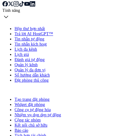
Tính năng
Hộp thư hợp nhất
Trả lời AI HostGPT™
Tin nhắn tự động
Tin nhắn kích hoạt
Lịch đa kênh
Lịch giá
Đánh giá tự động
Quản lý kênh
Quản lý đa đơn vị
Sổ hướng dẫn khách
Đặt phòng thủ công
Tạo trang đặt phòng
Widget đặt phòng
Công cụ tự động hóa
Nhiệm vụ dọn dẹp tự động
Cộng tác nhóm
Kết nối chủ sở hữu
Báo cáo
Tích hợp tài chính