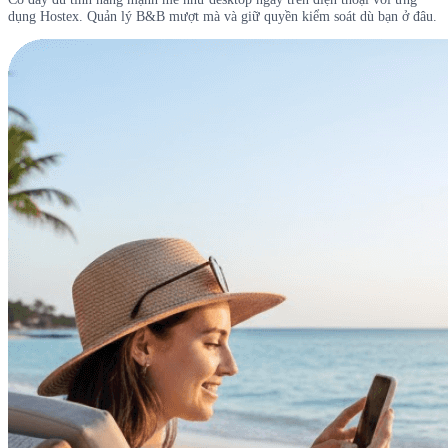
dụng Hostex. Quản lý B&B mượt mà và giữ quyền kiểm soát dù bạn ở đâu.