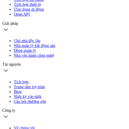
Tích hợp thiết bị
Ứng dụng di động
Open API
Giải pháp
Chủ nhà độc lập
Nhà quản lý bất động sản
Đồng quản lý
Nhà vận hành công nghệ
Tài nguyên
Tích hợp
Trung tâm trợ giúp
Blog
Nhật ký cập nhật
Câu hỏi thường gặp
Công ty
Về chúng tôi