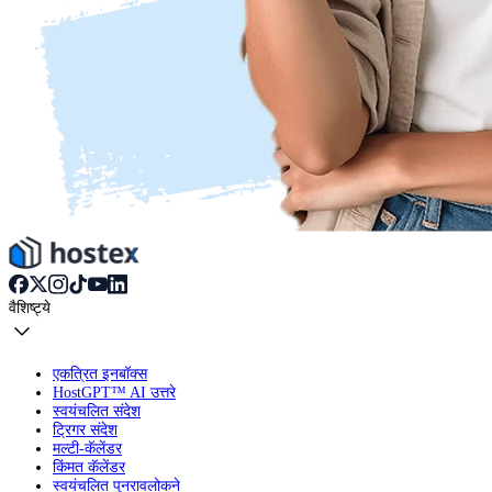
वैशिष्ट्ये
एकत्रित इनबॉक्स
HostGPT™ AI उत्तरे
स्वयंचलित संदेश
ट्रिगर संदेश
मल्टी-कॅलेंडर
किंमत कॅलेंडर
स्वयंचलित पुनरावलोकने