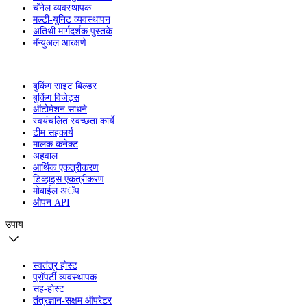
चॅनेल व्यवस्थापक
मल्टी-युनिट व्यवस्थापन
अतिथी मार्गदर्शक पुस्तके
मॅन्युअल आरक्षणे
बुकिंग साइट बिल्डर
बुकिंग विजेट्स
ऑटोमेशन साधने
स्वयंचलित स्वच्छता कार्ये
टीम सहकार्य
मालक कनेक्ट
अहवाल
आर्थिक एकत्रीकरण
डिव्हाइस एकत्रीकरण
मोबाईल अॅप
ओपन API
उपाय
स्वतंत्र होस्ट
प्रॉपर्टी व्यवस्थापक
सह-होस्ट
तंत्रज्ञान-सक्षम ऑपरेटर