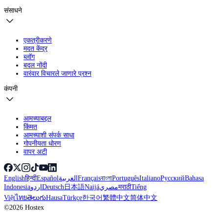
संसाधने
एकत्रीकरणे
मदत केंद्र
ब्लॉग
बदल नोंदी
वारंवार विचारले जाणारे प्रश्न
कंपनी
आमच्याबद्दल
किंमत
आमच्याशी संपर्क साधा
गोपनीयता धोरण
वापर अटी
English
हिन्दी
Español
العربية
Français
বাংলা
Português
Italiano
Русский
Bahasa
Indonesia
اردو
Deutsch
日本語
Naijá
مصري
मराठी
Tiếng
Việt
ไทย
తెలుగు
Hausa
Türkçe
한국어
繁體中文
简体中文
©2026 Hostex