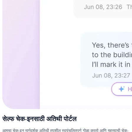
सेल्फ चेक-इनसाठी अतिथी पोर्टल
आमचा चेक-इन मार्गदर्शक अतिथी तपशील स्वयंचलितपणे गोळा करतो आणि महत्त्वाची चेक-