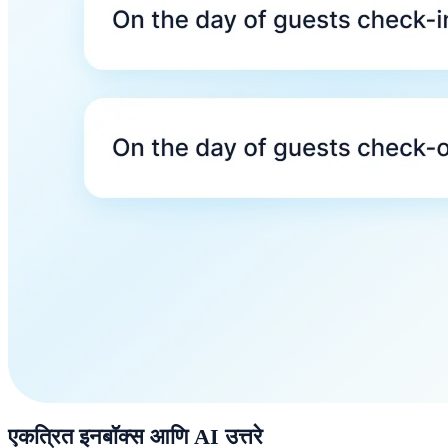
एकत्रित इनबॉक्स आणि AI उत्तरे