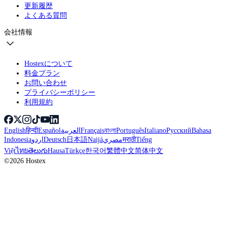
更新履歴
よくある質問
会社情報
Hostexについて
料金プラン
お問い合わせ
プライバシーポリシー
利用規約
English
हिन्दी
Español
العربية
Français
বাংলা
Português
Italiano
Русский
Bahasa
Indonesia
اردو
Deutsch
日本語
Naijá
مصري
मराठी
Tiếng
Việt
ไทย
తెలుగు
Hausa
Türkçe
한국어
繁體中文
简体中文
©2026 Hostex