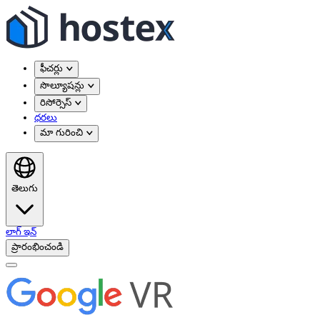
ఫీచర్లు
సొల్యూషన్లు
రిసోర్సెస్
ధరలు
మా గురించి
తెలుగు
లాగ్ ఇన్
ప్రారంభించండి