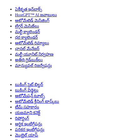
ఏకీకృత ఇన్‌బాక్స్
HostGPT™ AI జవాబులు
ఆటోమేటెడ్ మెసేజింగ్
ట్రిగ్గర్ మెసేజ్‌లు
మల్టీ క్యాలెండర్
ధర క్యాలెండర్
ఆటోమేటెడ్ రివ్యూలు
ఛానల్ మేనేజర్
మల్టీ యూనిట్ నిర్వహణ
అతిథి గైడ్‌బుక్‌లు
మాన్యువల్ రిజర్వేషన్లు
బుకింగ్ సైట్ బిల్డర్
బుకింగ్ విడ్జెట్లు
ఆటోమేషన్ టూల్స్
ఆటోమేటెడ్ క్లీనింగ్ టాస్క్‌లు
టీమ్ సహకారం
యజమాని కనెక్ట్
రిపోర్టింగ్
ఆర్థిక ఇంటిగ్రేషన్లు
పరికర ఇంటిగ్రేషన్లు
మొబైల్ యాప్