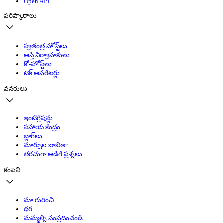
Open API
పరిష్కారాలు
స్వతంత్ర హోస్ట్‌లు
ఆస్తి నిర్వాహకులు
కో-హోస్ట్‌లు
టెక్ ఆపరేటర్లు
వనరులు
ఇంటిగ్రేషన్లు
సహాయ కేంద్రం
బ్లాగ్‌లు
మార్పుల జాబితా
తరచుగా అడిగే ప్రశ్నలు
కంపెనీ
మా గురించి
ధర
మమ్మల్ని సంప్రదించండి