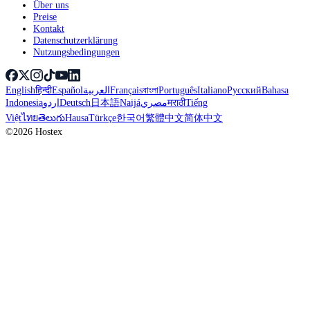
Über uns
Preise
Kontakt
Datenschutzerklärung
Nutzungsbedingungen
English
हिन्दी
Español
العربية
Français
বাংলা
Português
Italiano
Русский
Bahasa
Indonesia
اردو
Deutsch
日本語
Naijá
مصري
मराठी
Tiếng
Việt
ไทย
తెలుగు
Hausa
Türkçe
한국어
繁體中文
简体中文
©2026 Hostex