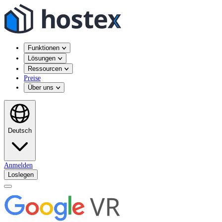
Funktionen
Lösungen
Ressourcen
Preise
Über uns
Deutsch
Anmelden
Loslegen