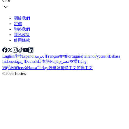
公司
關於我們
定價
聯絡我們
隱私政策
使用條款
English
हिन्दी
Español
العربية
Français
বাংলা
Português
Italiano
Русский
Bahasa
Indonesia
اردو
Deutsch
日本語
Naijá
مصري
मराठी
Tiếng
Việt
ไทย
తెలుగు
Hausa
Türkçe
한국어
繁體中文
简体中文
©2026 Hostex