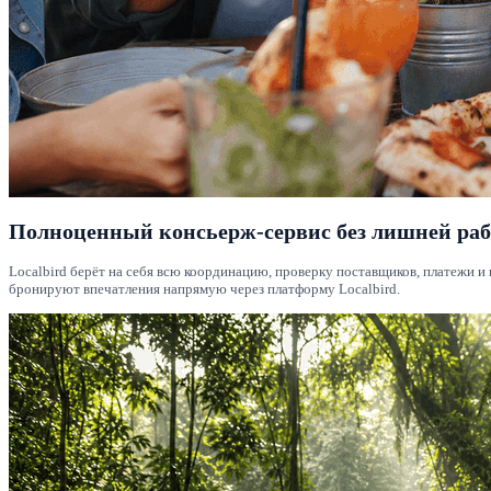
Полноценный консьерж-сервис без лишней раб
Localbird берёт на себя всю координацию, проверку поставщиков, платежи 
бронируют впечатления напрямую через платформу Localbird.