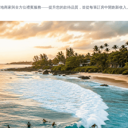
、經驗證的在地商家與全方位禮賓服務——提升您的款待品質，並從每筆訂房中開創新收入