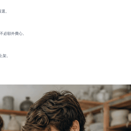
嚴選。
完全不必額外費心。
會上架。