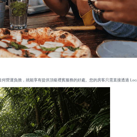
擔任何營運負擔，就能享有提供頂級禮賓服務的好處。您的房客只需直接透過 Local