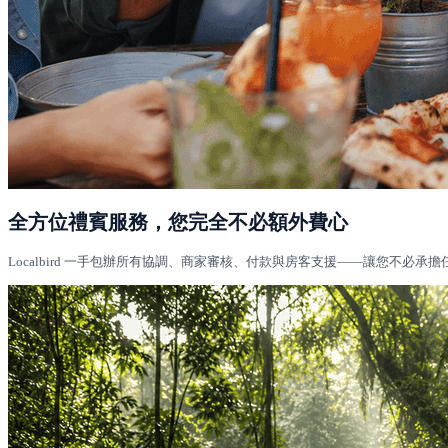
全方位禮賓服務，您完全不必額外費心
Localbird 一手包辦所有協調、商家審核、付款與房客支援——讓您不必承