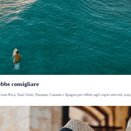
ebbe consigliare
sta Rica, Stati Uniti, Panama, Canada e Spagna per offrire agli ospiti attività, tour,