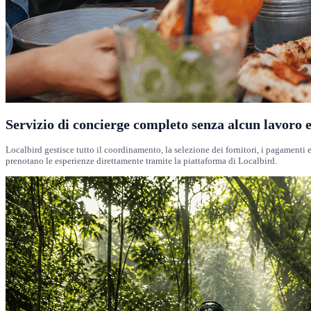
Servizio di concierge completo senza alcun lavoro e
Localbird gestisce tutto il coordinamento, la selezione dei fornitori, i pagamenti e
prenotano le esperienze direttamente tramite la piattaforma di Localbird.