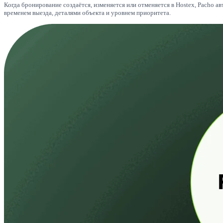
Когда бронирование создаётся, изменяется или отменяется в Hostex, Pacho
временем выезда, деталями объекта и уровнем приоритета.