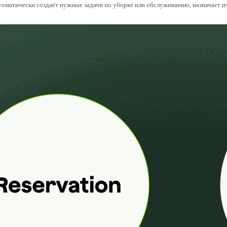
 автоматически создаёт нужные задачи по уборке или обслуживанию, назначает