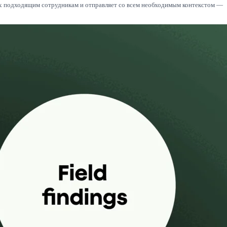
 их подходящим сотрудникам и отправляет со всем необходимым контекстом —