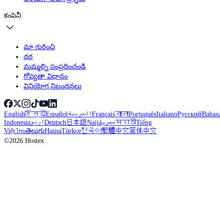
కంపెనీ
మా గురించి
ధర
మమ్మల్ని సంప్రదించండి
గోప్యతా విధానం
వినియోగ నిబంధనలు
English
हिन्दी
Español
العربية
Français
বাংলা
Português
Italiano
Русский
Bahas
Indonesia
اردو
Deutsch
日本語
Naijá
مصري
मराठी
Tiếng
Việt
ไทย
తెలుగు
Hausa
Türkçe
한국어
繁體中文
简体中文
©2026 Hostex