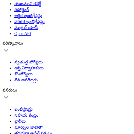
యజమాని కనెక్ట్
రిపోర్టింగ్
ఆర్థిక ఇంటిగ్రేషన్లు
పరికర ఇంటిగ్రేషన్లు
మొబైల్ యాప్
Open API
పరిష్కారాలు
స్వతంత్ర హోస్ట్‌లు
ఆస్తి నిర్వాహకులు
కో-హోస్ట్‌లు
టెక్ ఆపరేటర్లు
వనరులు
ఇంటిగ్రేషన్లు
సహాయ కేంద్రం
బ్లాగ్‌లు
మార్పుల జాబితా
తరచుగా అడిగే ప్రశ్నలు