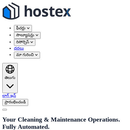
ఫీచర్లు
సొల్యూషన్లు
రిసోర్సెస్
ధరలు
మా గురించి
తెలుగు
లాగ్ ఇన్
ప్రారంభించండి
Your Cleaning & Maintenance Operations.
Fully Automated.