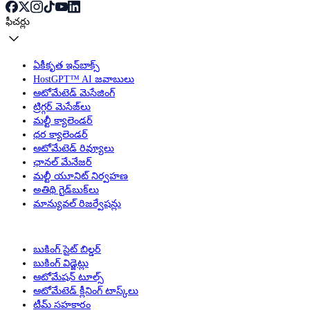
ఫీచర్లు
ఏకీకృత ఇన్‌బాక్స్
HostGPT™ AI జవాబులు
ఆటోమేటెడ్ మెసేజింగ్
ట్రిగ్గర్ మెసేజ్‌లు
మల్టీ క్యాలెండర్
ధర క్యాలెండర్
ఆటోమేటెడ్ రివ్యూలు
ఛానల్ మేనేజర్
మల్టీ యూనిట్ నిర్వహణ
అతిథి గైడ్‌బుక్‌లు
మాన్యువల్ రిజర్వేషన్లు
బుకింగ్ సైట్ బిల్డర్
బుకింగ్ విడ్జెట్లు
ఆటోమేషన్ టూల్స్
ఆటోమేటెడ్ క్లీనింగ్ టాస్క్‌లు
టీమ్ సహకారం