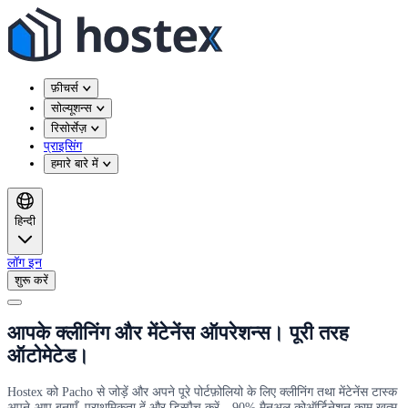
फ़ीचर्स
सोल्यूशन्स
रिसोर्सेज़
प्राइसिंग
हमारे बारे में
हिन्दी
लॉग इन
शुरू करें
आपके क्लीनिंग और मेंटेनेंस ऑपरेशन्स। पूरी तरह
ऑटोमेटेड।
Hostex को Pacho से जोड़ें और अपने पूरे पोर्टफ़ोलियो के लिए क्लीनिंग तथा मेंटेनेंस टास्क
अपने-आप बनाएँ, प्राथमिकता दें और डिस्पैच करें—90% मैनुअल कोऑर्डिनेशन काम ख़त्म