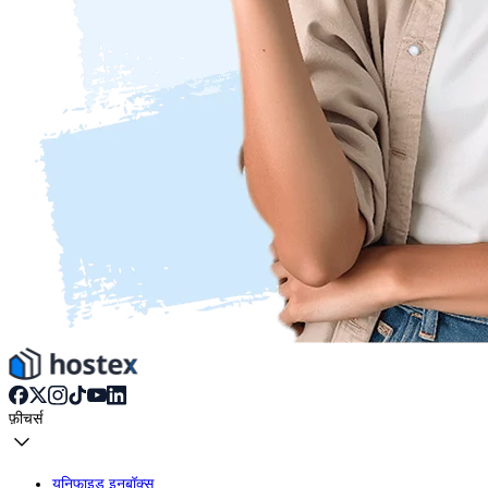
फ़ीचर्स
यूनिफाइड इनबॉक्स