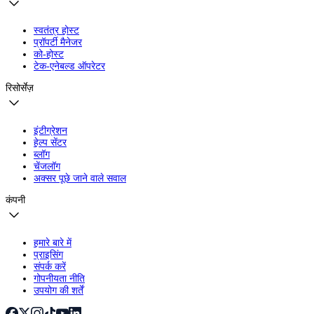
स्वतंत्र होस्ट
प्रॉपर्टी मैनेजर
को-होस्ट
टेक-एनेबल्ड ऑपरेटर
रिसोर्सेज़
इंटीग्रेशन
हेल्प सेंटर
ब्लॉग
चेंजलॉग
अक्सर पूछे जाने वाले सवाल
कंपनी
हमारे बारे में
प्राइसिंग
संपर्क करें
गोपनीयता नीति
उपयोग की शर्तें