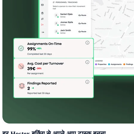
हर Hostex बुकिंग से अपने-आप टास्क बनना