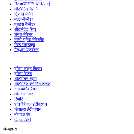
HostGPT™ AI रिप्लाई
ऑटोमेटेड मैसेजिंग
ट्रिगर्ड मैसेज
मल्टी-कैलेंडर
प्राइस कैलेंडर
ऑटोमेटेड रिव्यू
चैनल मैनेजर
मल्टी-यूनिट मैनेजमेंट
गेस्ट गाइडबुक
मैनुअल रिज़र्वेशन
बुकिंग साइट बिल्डर
बुकिंग विजेट
ऑटोमेशन टूल्स
ऑटोमेटेड क्लीनिंग टास्क
टीम कोलैबोरेशन
ओनर कनेक्ट
रिपोर्टिंग
फ़ाइनेंशियल इंटीग्रेशन
डिवाइस इंटीग्रेशन
मोबाइल ऐप
Open API
सोल्यूशन्स