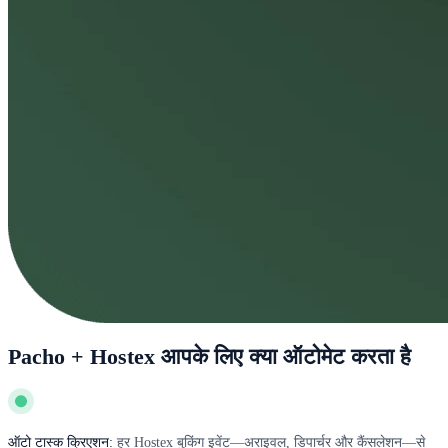
Pacho + Hostex आपके लिए क्या ऑटोमेट करता है
ऑटो टास्क क्रिएशन:
हर Hostex बुकिंग इवेंट—अराइवल, डिपार्चर और कैंसलेशन—से