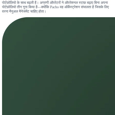
पोर्टफ़ोलियो के साथ बढ़ती है। अग्रणी ऑपरेटरों ने ऑपरेशनल स्टाफ़ बढ़ाए बिना अपना
पोर्टफ़ोलियो तीन गुना किया है—क्योंकि Pacho वह ऑर्केस्ट्रेशन संभालता है जिसके लिए
वरना मैनुअल मैनेजमेंट चाहिए होता।