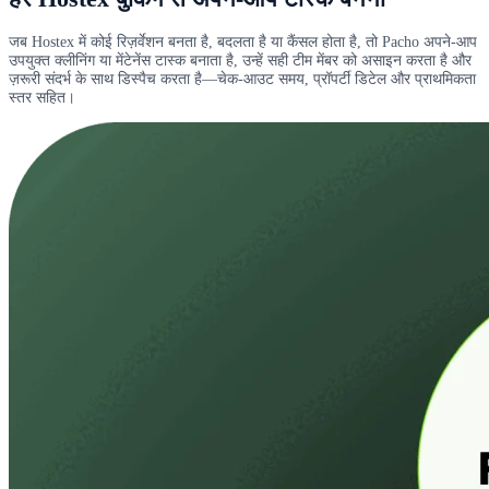
जब Hostex में कोई रिज़र्वेशन बनता है, बदलता है या कैंसल होता है, तो Pacho अपने-आप
उपयुक्त क्लीनिंग या मेंटेनेंस टास्क बनाता है, उन्हें सही टीम मेंबर को असाइन करता है और
ज़रूरी संदर्भ के साथ डिस्पैच करता है—चेक-आउट समय, प्रॉपर्टी डिटेल और प्राथमिकता
स्तर सहित।