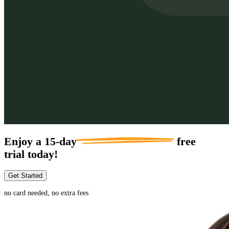
Enjoy a
15-day
free
trial today!
Get Started
no card needed, no extra fees