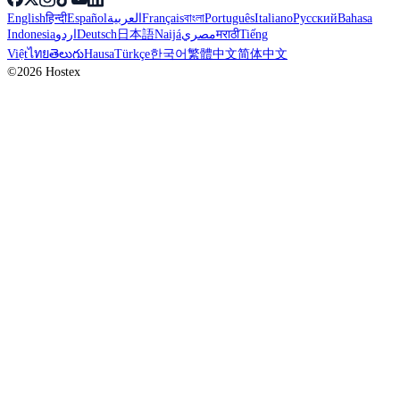
English
हिन्दी
Español
العربية
Français
বাংলা
Português
Italiano
Русский
Bahasa
Indonesia
اردو
Deutsch
日本語
Naijá
مصري
मराठी
Tiếng
Việt
ไทย
తెలుగు
Hausa
Türkçe
한국어
繁體中文
简体中文
©2026 Hostex