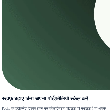
स्टाफ़ बढ़ाए बिना अपना पोर्टफ़ोलियो स्केल करें
Pacho का इंटेलिजेंट डिस्पैच इंजन उस कोऑर्डिनेशन जटिलता को संभालता है जो आपके