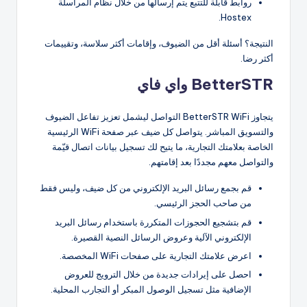
روابط قابلة للتتبع يتم إرسالها من خلال نظام المراسلة
Hostex.
النتيجة؟ أسئلة أقل من الضيوف، وإقامات أكثر سلاسة، وتقييمات
أكثر رضا.
BetterSTR واي فاي
يتجاوز BetterSTR WiFi التواصل ليشمل تعزيز تفاعل الضيوف
والتسويق المباشر. يتواصل كل ضيف عبر صفحة WiFi الرئيسية
الخاصة بعلامتك التجارية، ما يتيح لك تسجيل بيانات اتصال قيّمة
والتواصل معهم مجددًا بعد إقامتهم.
قم بجمع رسائل البريد الإلكتروني من كل ضيف، وليس فقط
من صاحب الحجز الرئيسي.
قم بتشجيع الحجوزات المتكررة باستخدام رسائل البريد
الإلكتروني الآلية وعروض الرسائل النصية القصيرة.
اعرض علامتك التجارية على صفحات WiFi المخصصة.
احصل على إيرادات جديدة من خلال الترويج للعروض
الإضافية مثل تسجيل الوصول المبكر أو التجارب المحلية.