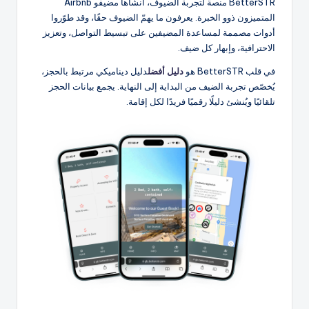
BetterSTR منصة لتجربة الضيوف، أنشأها مضيفو Airbnb
المتميزون ذوو الخبرة. يعرفون ما يهمّ الضيوف حقًا، وقد طوّروا
أدوات مصممة لمساعدة المضيفين على تبسيط التواصل، وتعزيز
الاحترافية، وإبهار كل ضيف.
في قلب BetterSTR هو
دليل أفضل
دليل ديناميكي مرتبط بالحجز،
يُخصّص تجربة الضيف من البداية إلى النهاية. يجمع بيانات الحجز
تلقائيًا ويُنشئ دليلًا رقميًا فريدًا لكل إقامة.