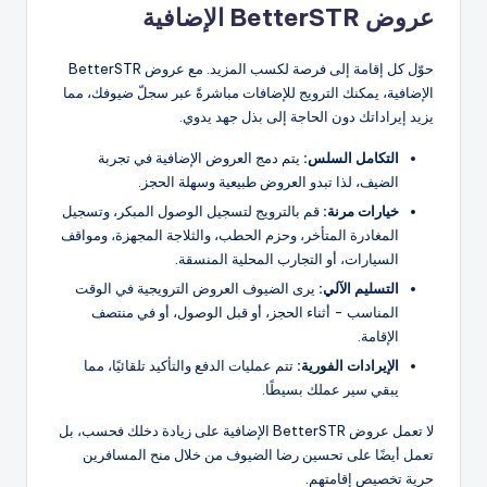
عروض BetterSTR الإضافية
حوّل كل إقامة إلى فرصة لكسب المزيد. مع عروض BetterSTR
الإضافية، يمكنك الترويج للإضافات مباشرةً عبر سجلّ ضيوفك، مما
يزيد إيراداتك دون الحاجة إلى بذل جهد يدوي.
التكامل السلس:
يتم دمج العروض الإضافية في تجربة
الضيف، لذا تبدو العروض طبيعية وسهلة الحجز.
خيارات مرنة:
قم بالترويج لتسجيل الوصول المبكر، وتسجيل
المغادرة المتأخر، وحزم الحطب، والثلاجة المجهزة، ومواقف
السيارات، أو التجارب المحلية المنسقة.
التسليم الآلي:
يرى الضيوف العروض الترويجية في الوقت
المناسب - أثناء الحجز، أو قبل الوصول، أو في منتصف
الإقامة.
الإيرادات الفورية:
تتم عمليات الدفع والتأكيد تلقائيًا، مما
يبقي سير عملك بسيطًا.
لا تعمل عروض BetterSTR الإضافية على زيادة دخلك فحسب، بل
تعمل أيضًا على تحسين رضا الضيوف من خلال منح المسافرين
حرية تخصيص إقامتهم.