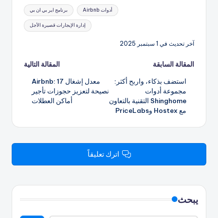
العلامات:
أدوات Airbnb
برنامج اير بي ان بي
إدارة الإيجارات قصيرة الأجل
آخر تحديث في 1 سبتمبر 2025
تصفّح
المقالة السابقة
المقالة التالية
استضف بذكاء، واربح أكثر:
معدل إشغال Airbnb: 17
المقالات
مجموعة أدوات
نصيحة لتعزيز حجوزات تأجير
Shinghome التقنية بالتعاون
أماكن العطلات
مع Hostex وPriceLabs
اترك تعليقاً
يبحث