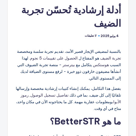
أدلة إرشادية تُحسّن تجربة
الضيف
لا تعليقات
4 يوليو 2025
بالنسبة لمضيفي الإيجار قصير الأمد، تقديم تجربة سلسة ومخصصة
تجربة الضيف
هو المفتاح ل
الحصول على تقييمات 5 نجوم
. لهذا
السبب
هوستكس
يتكامل مع
بيترستر
- منصة تجربة الضيوف التي
أنشأها مضيفون خارقون ذوو خبرة - لرفع مستوى الضيافة لديك
إلى المستوى التالي.
بفضل هذا التكامل، يمكنك إنشاء كتيبات إرشادية مخصصة وإرسالها
تلقائيًا إلى كل ضيف، بما في ذلك
تفاصيل تسجيل الوصول
,
رموز
الأبواب
ومعلومات عقارية مهمة. كل ما يحتاجونه الآن في مكان واحد،
متاح في أي وقت.
ما هو BetterSTR؟