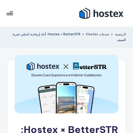
لتجاوز
لى
هو
ضع
لمحتوى
إيجار
ست
الرئيسية
تحديثات Hostex
Hostex × BetterSTR: أدلة إرشادية تُحسّن تجربة
عطلتك
الضيف
ك
على
الطيار
س
الآلي
باستخدام
الذكاء
الاصطناعي
Hostex × BetterSTR: