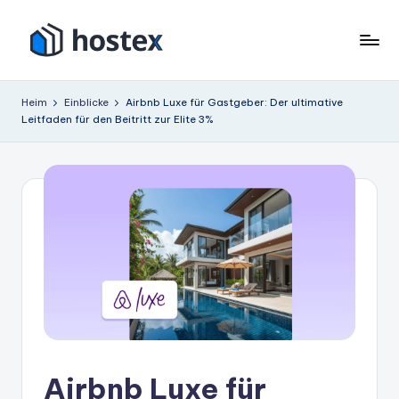
Zum
Inhalt
H
Schalten
springen
Sie
o
Heim
Einblicke
Airbnb Luxe für Gastgeber: Der ultimative
Ihre
Leitfaden für den Beitritt zur Elite 3%
s
Ferienwohnung
mit
t
KI
e
auf
x
Autopilot
Airbnb Luxe für