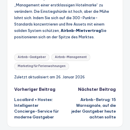
„Management einer erstklassigen Hotelmarke“ zu
verändern. Die Einstiegshürde ist hoch, aber die Mühe
lohnt sich. Indem Sie sich auf die 300-Punkte-
Standards konzentrieren und Ihre Assets mit einem
soliden System schützen,
Airbnb-Mietvertrag
Sie
positionieren sich an der Spitze des Marktes.
Stichworte:
Airbnb-Gastgeber
Airbnb-Management
Marketing für Ferienwohnungen
Zuletzt aktualisiert am 26. Januar 2026
Beitrags-
Vorheriger Beitrag
Nächster Beitrag
Localbird × Hostex:
Airbnb-Betrug: 15
Navigation
Intelligenter
Warnsignale, auf die
Concierge-Service für
jeder Gastgeber heute
moderne Gastgeber
achten sollte