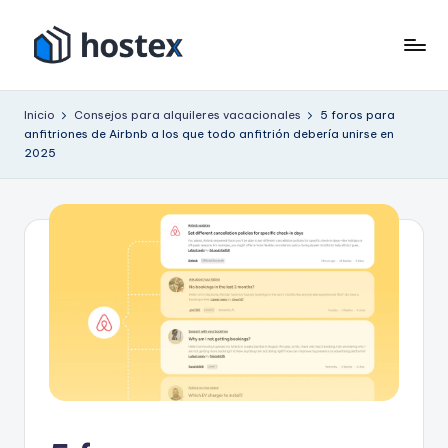
Saltar
al
H
Ponga
contenido
su
o
Inicio
Consejos para alquileres vacacionales
5 foros para
alquiler
anfitriones de Airbnb a los que todo anfitrión debería unirse en
s
vacacional
2025
en
t
piloto
e
automático
x
con
IA