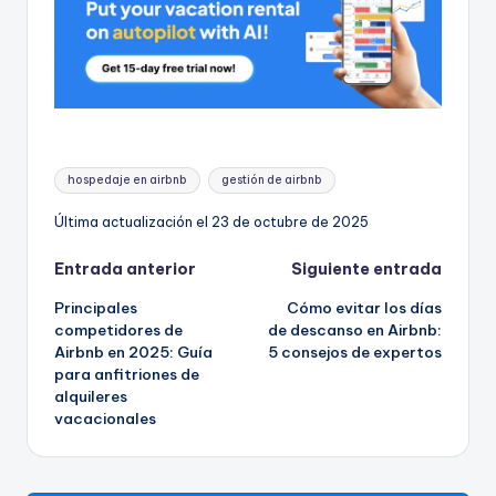
Etiquetas:
hospedaje en airbnb
gestión de airbnb
Última actualización el 23 de octubre de 2025
Navegación
Entrada anterior
Siguiente entrada
Principales
Cómo evitar los días
de
competidores de
de descanso en Airbnb:
Airbnb en 2025: Guía
5 consejos de expertos
entradas
para anfitriones de
alquileres
vacacionales