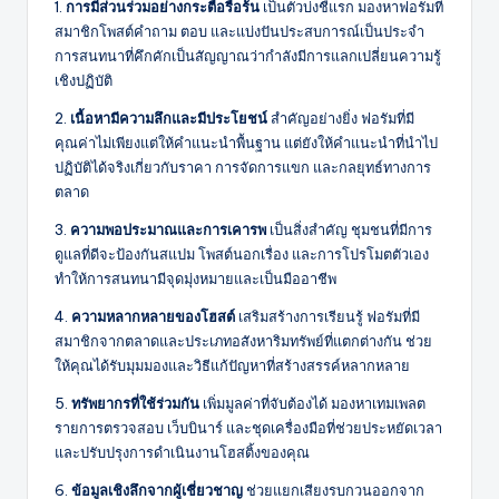
1.
การมีส่วนร่วมอย่างกระตือรือร้น
เป็นตัวบ่งชี้แรก มองหาฟอรัมที่
สมาชิกโพสต์คำถาม ตอบ และแบ่งปันประสบการณ์เป็นประจำ
การสนทนาที่คึกคักเป็นสัญญาณว่ากำลังมีการแลกเปลี่ยนความรู้
เชิงปฏิบัติ
2.
เนื้อหามีความลึกและมีประโยชน์
สำคัญอย่างยิ่ง ฟอรัมที่มี
คุณค่าไม่เพียงแต่ให้คำแนะนำพื้นฐาน แต่ยังให้คำแนะนำที่นำไป
ปฏิบัติได้จริงเกี่ยวกับราคา การจัดการแขก และกลยุทธ์ทางการ
ตลาด
3.
ความพอประมาณและการเคารพ
เป็นสิ่งสำคัญ ชุมชนที่มีการ
ดูแลที่ดีจะป้องกันสแปม โพสต์นอกเรื่อง และการโปรโมตตัวเอง
ทำให้การสนทนามีจุดมุ่งหมายและเป็นมืออาชีพ
4.
ความหลากหลายของโฮสต์
เสริมสร้างการเรียนรู้ ฟอรัมที่มี
สมาชิกจากตลาดและประเภทอสังหาริมทรัพย์ที่แตกต่างกัน ช่วย
ให้คุณได้รับมุมมองและวิธีแก้ปัญหาที่สร้างสรรค์หลากหลาย
5.
ทรัพยากรที่ใช้ร่วมกัน
เพิ่มมูลค่าที่จับต้องได้ มองหาเทมเพลต
รายการตรวจสอบ เว็บบินาร์ และชุดเครื่องมือที่ช่วยประหยัดเวลา
และปรับปรุงการดำเนินงานโฮสติ้งของคุณ
6.
ข้อมูลเชิงลึกจากผู้เชี่ยวชาญ
ช่วยแยกเสียงรบกวนออกจาก