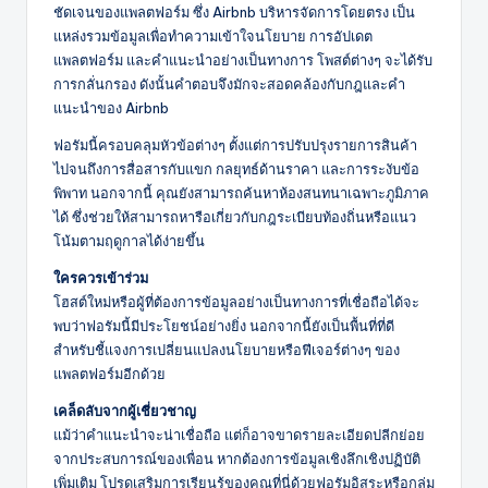
ชัดเจนของแพลตฟอร์ม ซึ่ง Airbnb บริหารจัดการโดยตรง เป็น
แหล่งรวมข้อมูลเพื่อทำความเข้าใจนโยบาย การอัปเดต
แพลตฟอร์ม และคำแนะนำอย่างเป็นทางการ โพสต์ต่างๆ จะได้รับ
การกลั่นกรอง ดังนั้นคำตอบจึงมักจะสอดคล้องกับกฎและคำ
แนะนำของ Airbnb
ฟอรัมนี้ครอบคลุมหัวข้อต่างๆ ตั้งแต่การปรับปรุงรายการสินค้า
ไปจนถึงการสื่อสารกับแขก กลยุทธ์ด้านราคา และการระงับข้อ
พิพาท นอกจากนี้ คุณยังสามารถค้นหาห้องสนทนาเฉพาะภูมิภาค
ได้ ซึ่งช่วยให้สามารถหารือเกี่ยวกับกฎระเบียบท้องถิ่นหรือแนว
โน้มตามฤดูกาลได้ง่ายขึ้น
ใครควรเข้าร่วม
โฮสต์ใหม่หรือผู้ที่ต้องการข้อมูลอย่างเป็นทางการที่เชื่อถือได้จะ
พบว่าฟอรัมนี้มีประโยชน์อย่างยิ่ง นอกจากนี้ยังเป็นพื้นที่ที่ดี
สำหรับชี้แจงการเปลี่ยนแปลงนโยบายหรือฟีเจอร์ต่างๆ ของ
แพลตฟอร์มอีกด้วย
เคล็ดลับจากผู้เชี่ยวชาญ
แม้ว่าคำแนะนำจะน่าเชื่อถือ แต่ก็อาจขาดรายละเอียดปลีกย่อย
จากประสบการณ์ของเพื่อน หากต้องการข้อมูลเชิงลึกเชิงปฏิบัติ
เพิ่มเติม โปรดเสริมการเรียนรู้ของคุณที่นี่ด้วยฟอรัมอิสระหรือกลุ่ม