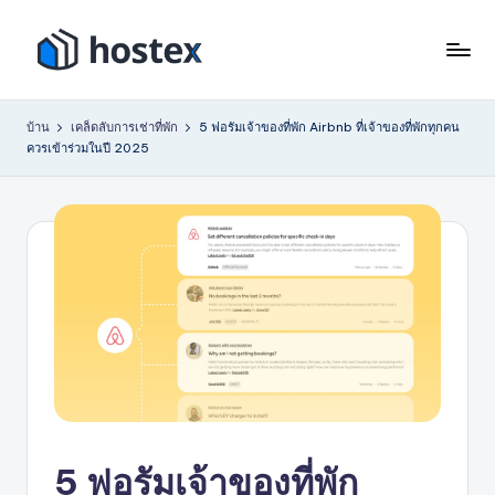
ข้าม
ไป
โ
ตั้ง
ที่
ค่า
ฮ
เนื้อหา
บ้าน
เคล็ดลับการเช่าที่พัก
5 ฟอรัมเจ้าของที่พัก Airbnb ที่เจ้าของที่พักทุกคน
การ
ควรเข้าร่วมในปี 2025
เ
เช่า
วัน
ท็
หยุด
ก
ของ
ซ์
คุณ
ให้
เป็น
ระบบ
อัตโนมัติ
ด้วย
AI
5 ฟอรัมเจ้าของที่พัก