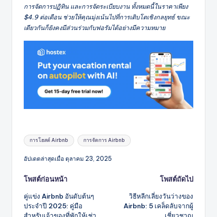
การจัดการปฏิทิน และการจัดระเบียบงาน ทั้งหมดนี้ในราคาเพียง
$4.9 ต่อเดือน ช่วยให้คุณมุ่งเน้นไปที่การเติบโตเชิงกลยุทธ์ ขณะ
เดียวกันก็ยังคงมีส่วนร่วมกับฟอรัมได้อย่างมีความหมาย
แท็ก:
การโฮสต์ Airbnb
การจัดการ Airbnb
อัปเดตล่าสุดเมื่อ ตุลาคม 23, 2025
โพสต์
โพสต์ก่อนหน้า
โพสต์ถัดไป
คู่แข่ง Airbnb อันดับต้นๆ
วิธีหลีกเลี่ยงวันว่างของ
นำทาง
ประจำปี 2025: คู่มือ
Airbnb: 5 เคล็ดลับจากผู้
สำหรับเจ้าของที่พักให้เช่า
เชี่ยวชาญ