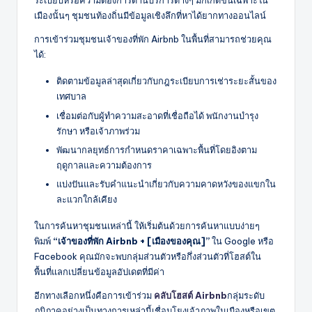
ระเบียบหรือความต้องการด้านบริการต่างๆ มักเกิดขึ้นเฉพาะใน
เมืองนั้นๆ ชุมชนท้องถิ่นมีข้อมูลเชิงลึกที่หาได้ยากทางออนไลน์
การเข้าร่วมชุมชนเจ้าของที่พัก Airbnb ในพื้นที่สามารถช่วยคุณ
ได้:
ติดตามข้อมูลล่าสุดเกี่ยวกับกฎระเบียบการเช่าระยะสั้นของ
เทศบาล
เชื่อมต่อกับผู้ทำความสะอาดที่เชื่อถือได้ พนักงานบำรุง
รักษา หรือเจ้าภาพร่วม
พัฒนากลยุทธ์การกำหนดราคาเฉพาะพื้นที่โดยอิงตาม
ฤดูกาลและความต้องการ
แบ่งปันและรับคำแนะนำเกี่ยวกับความคาดหวังของแขกใน
ละแวกใกล้เคียง
ในการค้นหาชุมชนเหล่านี้ ให้เริ่มต้นด้วยการค้นหาแบบง่ายๆ
พิมพ์
“เจ้าของที่พัก Airbnb + [เมืองของคุณ]”
ใน Google หรือ
Facebook คุณมักจะพบกลุ่มส่วนตัวหรือกึ่งส่วนตัวที่โฮสต์ใน
พื้นที่แลกเปลี่ยนข้อมูลอัปเดตที่มีค่า
อีกทางเลือกหนึ่งคือการเข้าร่วม
คลับโฮสต์ Airbnb
กลุ่มระดับ
ภูมิภาคอย่างเป็นทางการเหล่านี้เชื่อมโยงเจ้าภาพในเมืองหรือเขต