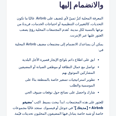
والانضمام إليها
المعرفة المحلية كنزٌ ثمينٌ لأي مُضيف على Airbnb. غالبًا ما تكون
التحديات، كالتغييرات التنظيمية أو احتياجات الخدمات، فريدةً من
نوعها بالنسبة لكل مدينة. تُقدم المجتمعات المحلية رؤىً يصعب
العثور عليها عبر الإنترنت.
يمكن أن يساعدك الانضمام إلى مجتمعات مضيف Airbnb المحلية
في:
ابق على اطلاع دائم بلوائح الإيجار قصيرة الأجل البلدية
تواصل مع عمال النظافة أو موظفي الصيانة أو المضيفين
المشاركين الموثوق بهم
تطوير استراتيجيات تسعير خاصة بالمنطقة بناءً على
الموسمية والطلب
شارك واحصل على نصائح حول توقعات ضيوف الحي
للعثور على هذه المجتمعات، ابدأ ببحث بسيط. اكتب
"مضيفو
Airbnb + [مدينتك]"
في جوجل أو فيسبوك. ستجد غالبًا مجموعات
خاصة أو شبه خاصة يتبادل فيها المضيفون المحليون تحديثات قيّمة.