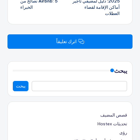
2025: دليل لمضيفي تأجير
Airbnb: 5 نصائح من
أماكن الإقامة لقضاء
الخبراء
العطلات
اترك تعليقاً
يبحث
يبحث
قصص المضيف
تحديثات Hostex
رؤى