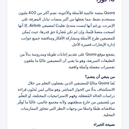
Quora منصة عالمية للأسئلة والأجوبة، تضم أكثر من 400 مليون
مستخدم نشط، مما يجعلها من أكبر منصات تبادل المعرفة على
الإنترنت. ورغم أنها ليست منتدىً تقليديًا لمضيفي Airbnb، إلا أنها
أصبحت منصةً قيّمةً، وإن لم تكن مُقدّرةً حق قدرها، حيث يُمكن
للمضيفين طرح الأسئلة ومشاركة الأفكار ومناقشة جميع جوانب
إدارة الإيجارات قصيرة الأجل.
يشجع موقع Quora على تقديم إجابات طويلة ومدروسة بدلاً من
التعليقات السريعة، وهو ما يعني أن المضيفين غالبًا ما يتلقون
تفسيرات مفصلة وأمثلة واقعية.
من ينبغي أن ينضم؟
يُعدّ Quora مثاليًا للمضيفين الذين يفضلون التعلم من خلال
الاستكشاف بدلًا من الحوار المباشر. وهو مثالي لمن يُحبّون قراءة
دراسات الحالة المُفصّلة، وفهم الاستراتيجيات المختلفة، أو التعلّم
من مُضيفين من خارج منطقتهم. ولأنه مجتمع عالمي، غالبًا ما تُوفّر
مناقشاته طيفًا واسعًا من وجهات النظر التي تتجاوز الممارسات
المحلية.
نصيحة الخبراء