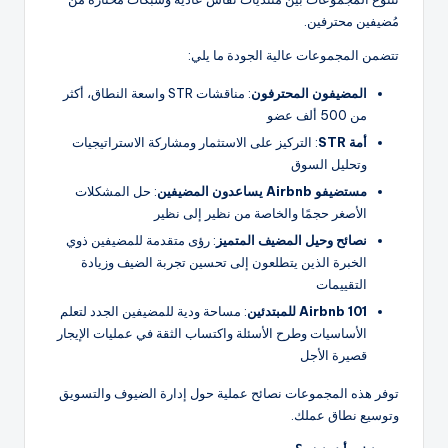
مُضيفين محترفين.
تتضمن المجموعات عالية الجودة ما يلي:
المضيفون المحترفون
: مناقشات STR واسعة النطاق، أكثر
من 500 ألف عضو
أمة STR
: التركيز على الاستثمار ومشاركة الاستراتيجيات
وتحليل السوق
مستضيفو Airbnb يساعدون المضيفين
: حل المشكلات
الأصغر حجمًا والخاصة من نظير إلى نظير
نصائح وحيل المضيف المتميز
: رؤى متقدمة للمضيفين ذوي
الخبرة الذين يتطلعون إلى تحسين تجربة الضيف وزيادة
التقييمات
Airbnb 101 للمبتدئين
: مساحة ودية للمضيفين الجدد لتعلم
الأساسيات وطرح الأسئلة واكتساب الثقة في عمليات الإيجار
قصيرة الأجل
توفر هذه المجموعات نصائح عملية حول إدارة الضيوف والتسويق
وتوسيع نطاق عملك.