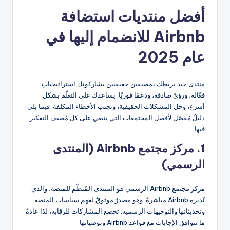
أفضل منتديات استضافة
Airbnb للانضمام إليها في
عام 2025
منتدى جيد يربطك بمضيفين حقيقيين يشاركونك استراتيجياتٍ
فعّالة، ورؤىً صادقة، ودعمًا فوريًا. يساعدك على التعلّم بشكل
أسرع، وحل المشكلات الحقيقية، وتجنب الأخطاء المكلفة. فيما يلي
دليلٌ مُفصّل لأفضل المجتمعات التي ينبغي على كل مُضيف التفكير
فيها.
1. مركز مجتمع Airbnb (المنتدى
الرسمي)
مركز مجتمع Airbnb الرسمي هو المنتدى المُنظّم للمنصة، والذي
تُديره Airbnb مباشرةً. وهو مصدرٌ موثوقٌ لفهم سياسات المنصة
وتحديثاتها والتوجيهات الرسمية. تخضع المشاركات للرقابة، لذا عادةً
ما تتوافق الإجابات مع قواعد Airbnb وتوصياتها.