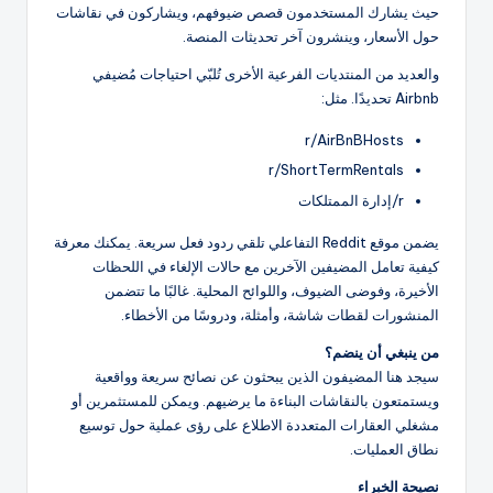
حيث يشارك المستخدمون قصص ضيوفهم، ويشاركون في نقاشات
حول الأسعار، وينشرون آخر تحديثات المنصة.
والعديد من المنتديات الفرعية الأخرى تُلبّي احتياجات مُضيفي
Airbnb تحديدًا. مثل:
r/AirBnBHosts
r/ShortTermRentals
r/إدارة الممتلكات
يضمن موقع Reddit التفاعلي تلقي ردود فعل سريعة. يمكنك معرفة
كيفية تعامل المضيفين الآخرين مع حالات الإلغاء في اللحظات
الأخيرة، وفوضى الضيوف، واللوائح المحلية. غالبًا ما تتضمن
المنشورات لقطات شاشة، وأمثلة، ودروسًا من الأخطاء.
من ينبغي أن ينضم؟
سيجد هنا المضيفون الذين يبحثون عن نصائح سريعة وواقعية
ويستمتعون بالنقاشات البناءة ما يرضيهم. ويمكن للمستثمرين أو
مشغلي العقارات المتعددة الاطلاع على رؤى عملية حول توسيع
نطاق العمليات.
نصيحة الخبراء