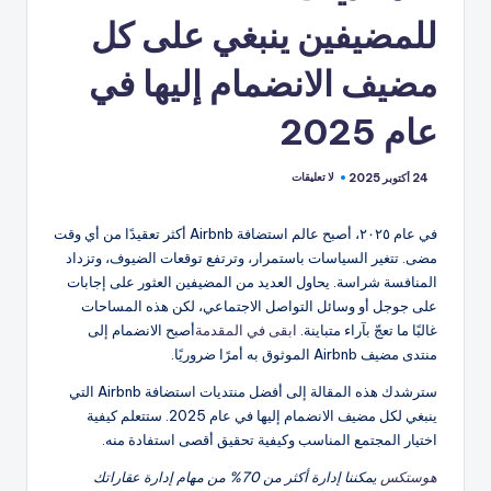
للمضيفين ينبغي على كل
مضيف الانضمام إليها في
عام 2025
لا تعليقات
24 أكتوبر 2025
في عام ٢٠٢٥، أصبح عالم استضافة Airbnb أكثر تعقيدًا من أي وقت
مضى. تتغير السياسات باستمرار، وترتفع توقعات الضيوف، وتزداد
المنافسة شراسة. يحاول العديد من المضيفين العثور على إجابات
على جوجل أو وسائل التواصل الاجتماعي، لكن هذه المساحات
غالبًا ما تعجّ بآراء متباينة.
ابقى في المقدمة
أصبح الانضمام إلى
منتدى مضيف Airbnb الموثوق به أمرًا ضروريًا.
سترشدك هذه المقالة إلى أفضل منتديات استضافة Airbnb التي
ينبغي لكل مضيف الانضمام إليها في عام 2025. ستتعلم كيفية
اختيار المجتمع المناسب وكيفية تحقيق أقصى استفادة منه.
هوستكس
يمكننا إدارة أكثر من 70% من مهام إدارة عقاراتك