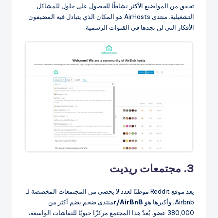
تحقق من المواضيع الأكثر نشاطًا للحصول على حلول للمشاكل
التشغيلية. منتدى AirHosts هو المكان الذي يتبادل فيه المضيفون
الأفكار التي لن تجدها في القنوات الرسمية.
3. مجتمعات ريديت
يعد موقع Reddit موطنًا لعدد لا يحصى من المجتمعات المخصصة لـ
Airbnb، وأكبرها هو
r/AirBnB
منتدى ضخم يضم أكثر من
380,000 عضو. يُعدّ هذا المجتمع مركزًا حيويًا للنقاشات الواسعة،