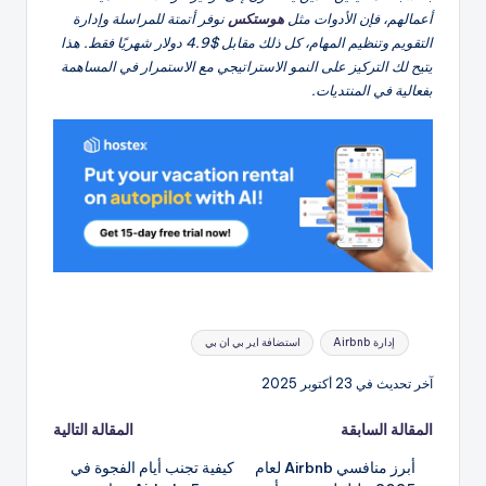
أعمالهم، فإن الأدوات مثل
هوستكس
نوفر أتمتة للمراسلة وإدارة
التقويم وتنظيم المهام، كل ذلك مقابل $4.9 دولار شهريًا فقط. هذا
يتيح لك التركيز على النمو الاستراتيجي مع الاستمرار في المساهمة
بفعالية في المنتديات.
العلامات:
إدارة Airbnb
استضافة اير بي ان بي
آخر تحديث في 23 أكتوبر 2025
تصفّح
المقالة السابقة
المقالة التالية
أبرز منافسي Airbnb لعام
كيفية تجنب أيام الفجوة في
المقالات