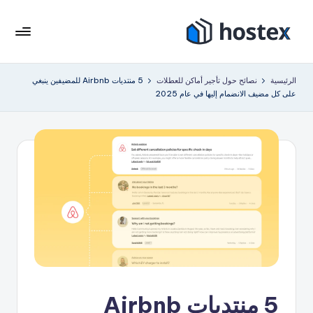
لتجاوز
لى
هو
ضع
لمحتوى
إيجار
ست
الرئيسية
نصائح حول تأجير أماكن للعطلات
5 منتديات Airbnb للمضيفين ينبغي
عطلتك
على كل مضيف الانضمام إليها في عام 2025
ك
على
الطيار
س
الآلي
باستخدام
الذكاء
الاصطناعي
5 منتديات Airbnb