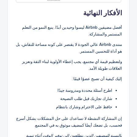
الأفكار النهائية
أفضل مضيفين Airbnb ليسوا وحيدين أبدًا. ينبع النمو من التعلم
المستمر والمشاركة.
منتدى Airbnb عالي الجودة لا يقتصر على كونه مساحة للنقاش، بل
هو أداة للتحسين المستمر.
ولتعظيم قيمة أي مجتمع، يجب إعطاء الأولوية لبناء الثقة وتعزيز
العلاقات طويلة الأمد.
إليك كيفية أن تصبح عضوًا قيمًا:
اطرح أسئلة محددة ومدروسة جيدًا
شارك تجاربك قبل طلب النصيحة
حافظ على الاحترام وشارك بانتظام
إن المشاركة النشطة لا تساعدك على حل المشكلات بشكل أسرع
فحسب، بل تضعك أيضًا كمضيف موثوق به في المجتمع.
بالنسبة للمضيفين الذين يتطلعون إلى توفير الوقت أثناء تنمية