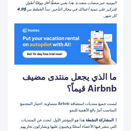
اليومية عبر منصات متعددة. هذا يعني ضغطًا أقل ووقتًا أطول
للتركيز على تنمية أعمالك في مجال التأجير. تبدأ الخطط من
$4.9
كل شهر.
ما الذي يجعل منتدى مضيف
Airbnb قيماً؟
ليست جميع منتديات استضافة Airbnb متساوية. اختيار المجتمع
المناسب أمرٌ بالغ الأهمية للنمو.
1.
المشاركة النشطة
هذا هو المؤشر الأول. ابحث عن المنتديات
التي ينشر فيها الأعضاء أسئلةً ويجيبون عليها ويشاركون تجاربهم