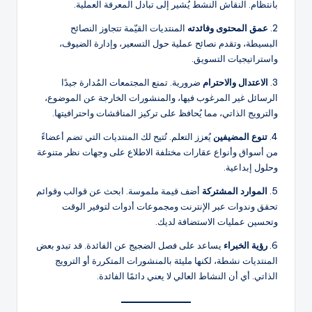
بانتظام. النقاش النشط يُشير إلى تبادل المعرفة العملية.
2.
عمق المحتوى وفائدته
المنتديات القيّمة تتجاوز النصائح
البسيطة، وتقدم نصائح عملية حول التسعير، وإدارة الضيوف،
واستراتيجيات التسويق.
3.
الاعتدال والاحترام
ضرورية. تمنع المجتمعات المُدارة جيدًا
الرسائل غير المرغوب فيها، والمنشورات الخارجة عن الموضوع،
والترويج الذاتي، مما يُحافظ على تركيز المناقشات واحترافيتها.
4.
تنوع المضيفين
يُعزز التعلم. تُتيح لك المنتديات التي تضم أعضاءً
من أسواق وأنواع عقارات مختلفة الاطلاع على وجهات نظر متنوعة
وحلول إبداعية.
5.
الموارد المشتركة
أضف قيمة ملموسة. ابحث عن قوالب وقوائم
تحقق وندوات عبر الإنترنت ومجموعات أدوات لتوفير الوقت
وتحسين عمليات الاستضافة لديك.
6.
رؤية الخبراء
يساعد على فصل الضجيج عن الفائدة. قد تبدو بعض
المنتديات نشطة، لكنها مليئة بالمنشورات المتكررة أو الترويج
الذاتي. أي أن النشاط العالي لا يعني دائمًا الفائدة.