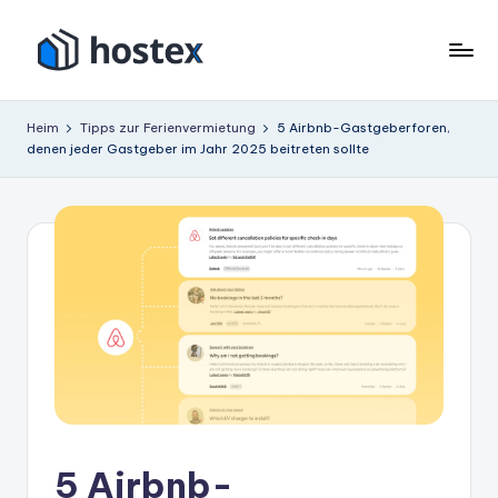
Zum
Inhalt
H
Schalten
springen
Sie
o
Heim
Tipps zur Ferienvermietung
5 Airbnb-Gastgeberforen,
Ihre
denen jeder Gastgeber im Jahr 2025 beitreten sollte
s
Ferienwohnung
mit
t
KI
e
auf
x
Autopilot
5 Airbnb-