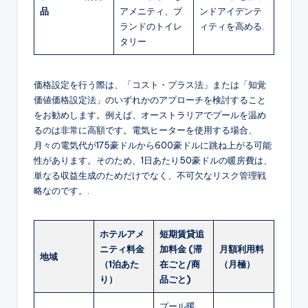
品
アメニティ、ブ
ンドアイデンテ
ランドのトイレ
ィティを高める.
タリー
価格設定を行う際は、「コスト・プラス法」または「知覚
価値価格設定法」のいずれかのアプローチを検討すること
をお勧めします。例えば、オーストラリアでプールを温め
るのは非常に高額です。電気ヒーターを使用する場合、
月々の電気代が175豪ドルから600豪ドルに跳ね上がる可能
性があります。そのため、1日あたり50豪ドルの暖房費は、
単なる収益生成のためだけでなく、不可欠なリスク管理戦
略なのです。.
ホテルアメ
短期賃貸追
ニティ料金
加料金 (滞
月額利用料
地域
（1泊あた
在ごと/商
（月極）
り）
品ごと)
プール暖