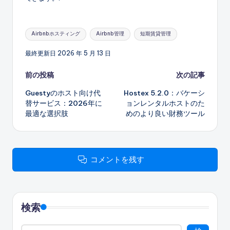
タ
Airbnbホスティング
Airbnb管理
短期賃貸管理
グ:
最終更新日 2026 年 5 月 13 日
投
前の投稿
次の記事
Guestyのホスト向け代
Hostex 5.2.0：バケーシ
稿
替サービス：2026年に
ョンレンタルホストのた
最適な選択肢
めのより良い財務ツール
ナ
ビ
ゲ
コメントを残す
ー
シ
検索
ョ