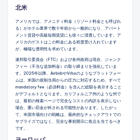
北米
アメリカでは、アメニティ料金（リゾート料金とも呼ばれ
る）がホテル業界で数十年前から一般的になり、アパート
メント賃貸や高級短期賃貸にも徐々に浸透しています。ア
メリカのゲストはこの料金にある程度受け入れています
が、極端な透明性を求めています。.
連邦取引委員会（FTC）および各州政府は現在、ジャンク
フィー（不当な追加料金）の取り締まりを強化していま
す。2025年以降、AirbnbやVrboのようなプラットフォー
ムは、米国の規制当局からの圧力に対応するため、すべて
mandatory fee（必須料金）を含んだ総額を表示すること
がデフォルトとなります。カリフォルニア州のような州で
は、最初の検索ページで完全なコストの内訳を表示しない
場合、重い罰金が科される可能性があります。したがっ
て、米国市場向けの戦略は、最終的なチェックアウトでの
サプライズではなく、完全な事前開示に焦点を当てるべき
です。.
ヨーロッパ