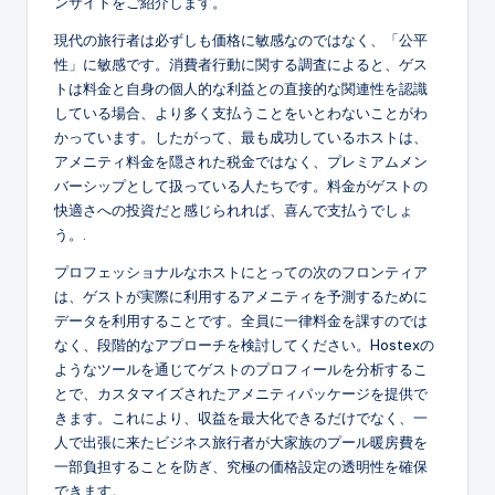
ンサイトをご紹介します。
現代の旅行者は必ずしも価格に敏感なのではなく、「公平
性」に敏感です。消費者行動に関する調査によると、ゲス
トは料金と自身の個人的な利益との直接的な関連性を認識
している場合、より多く支払うことをいとわないことがわ
かっています。したがって、最も成功しているホストは、
アメニティ料金を隠された税金ではなく、プレミアムメン
バーシップとして扱っている人たちです。料金がゲストの
快適さへの投資だと感じられれば、喜んで支払うでしょ
う。.
プロフェッショナルなホストにとっての次のフロンティア
は、ゲストが実際に利用するアメニティを予測するために
データを利用することです。全員に一律料金を課すのでは
なく、段階的なアプローチを検討してください。Hostexの
ようなツールを通じてゲストのプロフィールを分析するこ
とで、カスタマイズされたアメニティパッケージを提供で
きます。これにより、収益を最大化できるだけでなく、一
人で出張に来たビジネス旅行者が大家族のプール暖房費を
一部負担することを防ぎ、究極の価格設定の透明性を確保
できます。.