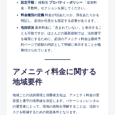
設定手順：
移動先
プロパティ – ポリシー
「追加料
金・手数料」セクションを探してください。.
料金種別の定義
料金が1泊あたりか、滞在あたりかを
明記し、必須か任意かも指定する必要があります。.
包括状況
基本料金に「含まれていない」と表示するこ
とも可能ですが、ほとんどの最新規制では、法的遵守
を確実にするために、必須のアメニティ料金は最終予
約ページで総額の内訳として明確に表示することが義
務付けられています。.
アメニティ料金に関する
地域要件
地域ごとの法的環境と消費者文化は、アメニティ料金の受
容度と遵守の境界線を決定します。バケーションレンタル
の運営者にとって、現地の規制を理解することは、法的リ
スクを軽減するための前提条件となります。.