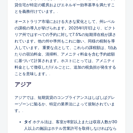
貸住宅が特定の暖房およびエネルギー効率基準を満たすこ
とを義務付けています。.
オーストラリア市場における大きな変化として、州レベル
の課税の導入が挙げられます。2025年1月1日より、ビクト
リア州ではすべての予約に対して7.5%の短期滞在税が課さ
れています。他の州や準州もこれに倣い、同様の税制を導
入しています。 重要な点として、これらの課税額は、1泊あ
たりの宿泊料金、清掃料、アメニティ料金を含む予約総額
に基づいて計算されます。ホストにとっては、アメニティ
料金として徴収した1ドルごとに、追加の税負担が発生する
ことを意味します。.
アジア
アジアでは、短期賃貸のコンプライアンスはしばしばグレ
ーゾーンに陥るか、特定の業界法によって規制されていま
す。.
タイ
ホテル法は、客室が8室以上または収容人数が30
人以上の施設はホテル営業許可を取得しなければなら