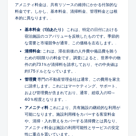
アメニティ料金は、共有リソースの維持にかかる付加的な
料金です。しかし、基本料金、清掃料金、管理料金とは根
本的に異なります。.
基本料金（1泊あたり）
これは、特定の日付における
宿泊施設のコアバリューを反映したものです。季節的
な需要と市場競争が通常、この価格を左右します。.
清掃料金:
これは、滞在前後の人件費や備品費を賄う
ための1回限りの料金です。調査によると、世界中の物
件の約73.1％が清掃料を請求しており、その中央値は
約1.75ドルとなっています。.
管理費
専門の不動産管理会社は通常、この費用を家主
に請求します。これにはマーケティング、サポート、
および管理費が含まれており、通常、総収入の10～
40％程度となります。.
アメニティ料
これにより、共有施設の継続的な利用が
可能になります。施設利用権をカバーする客室料金
や、清掃・入れ替えをカバーする清掃費とは異なり、
アメニティ料金は施設の利用可能性とサービスの安定
性に重点を置いています。.