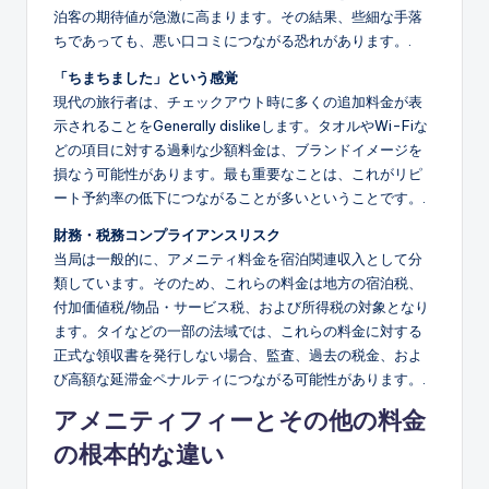
泊客の期待値が急激に高まります。その結果、些細な手落
ちであっても、悪い口コミにつながる恐れがあります。.
「ちまちました」という感覚
現代の旅行者は、チェックアウト時に多くの追加料金が表
示されることをGenerally dislikeします。タオルやWi-Fiな
どの項目に対する過剰な少額料金は、ブランドイメージを
損なう可能性があります。最も重要なことは、これがリピ
ート予約率の低下につながることが多いということです。.
財務・税務コンプライアンスリスク
当局は一般的に、アメニティ料金を宿泊関連収入として分
類しています。そのため、これらの料金は地方の宿泊税、
付加価値税/物品・サービス税、および所得税の対象となり
ます。タイなどの一部の法域では、これらの料金に対する
正式な領収書を発行しない場合、監査、過去の税金、およ
び高額な延滞金ペナルティにつながる可能性があります。.
アメニティフィーとその他の料金
の根本的な違い