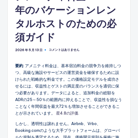
年のバケーションレン
タルホストのための必
須ガイド
コメントはありません
2026 年 5 月 13 日
要約
: アメニティ料金は、基本宿泊料金の競争力を維持しつ
つ、高級な施設やサービスの運営資金を確保するために設
けられた戦略的な料金です。この価格設定モデルを成功さ
せるには、収益性とゲストの満足度のバランスを適切に保
つ必要があります。データによると、追加料金の総額を
ADRの25～50％の範囲内に抑えることで、収益性を損なう
ことなく年間収益を最大72％も増加させることができるこ
とが示されています。
星4.8の評価
.
しかし、透明性は譲れません。Airbnb、Vrbo、
Booking.comのような大手プラットフォームは、グローバ
ルな規制を遵守するため、現在、価格開示規則を厳格に施