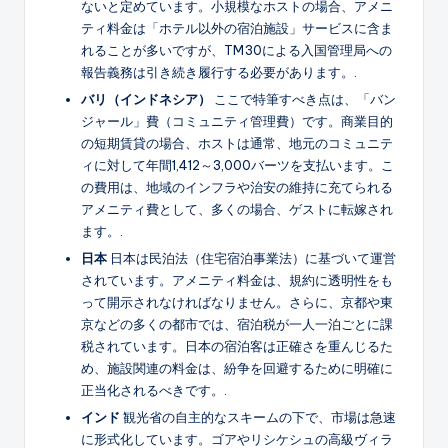
ないと定めています。小規模なホストの場合、アメニ
ティ料金は「ホテル以外の宿泊施設」サービスに含ま
れることが多いですが、TM30による入国管理局への
報告義務は引き続き履行する必要があります。.
バリ（インドネシア）
ここで特筆すべき点は、「バン
ジャール」費（コミュニティ管理費）です。商業目的
の短期賃貸の場合、ホストは通常、地元のコミュニテ
ィに対して年間1,412～3,000バーツを支払います。こ
の費用は、地域のインフラや治安の維持に充てられる
アメニティ費として、多くの場合、ゲストに転嫁され
ます。.
日本
日本は民泊法（住宅宿泊事業法）に基づいて運営
されています。アメニティ料金は、規約に透明性をも
って開示されなければなりません。さらに、京都や東
京などの多くの都市では、宿泊税が一人一泊ごとに課
税されています。日本の宿泊客は正確さを重んじるた
め、施設関連の料金は、紛争を回避するために明確に
正当化されるべきです。.
インド
観光省の自主的なスキームの下で、市場は急速
に形式化しています。ゴアやリシケシュの高級ヴィラ