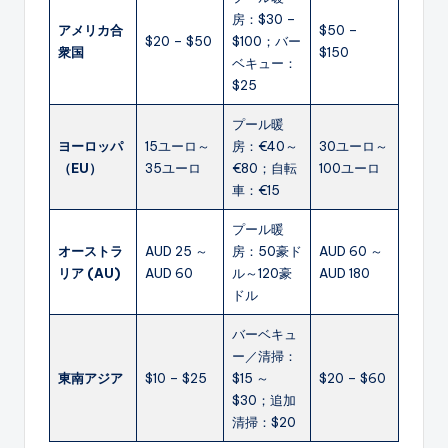
房：$30 –
アメリカ合
$50 –
$20 – $50
$100；バー
衆国
$150
ベキュー：
$25
プール暖
ヨーロッパ
15ユーロ～
房：€40～
30ユーロ～
（EU）
35ユーロ
€80；自転
100ユーロ
車：€15
プール暖
オーストラ
AUD 25 ～
房：50豪ド
AUD 60 ～
リア (AU)
AUD 60
ル～120豪
AUD 180
ドル
バーベキュ
ー／清掃：
東南アジア
$10 – $25
$15 ～
$20 – $60
$30；追加
清掃：$20