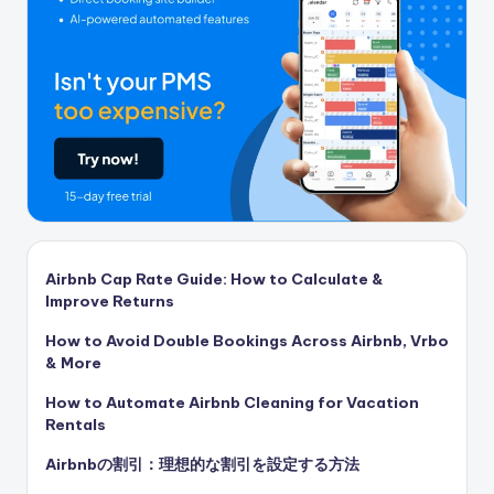
Airbnb Cap Rate Guide: How to Calculate &
Improve Returns
How to Avoid Double Bookings Across Airbnb, Vrbo
& More
How to Automate Airbnb Cleaning for Vacation
Rentals
Airbnbの割引：理想的な割引を設定する方法