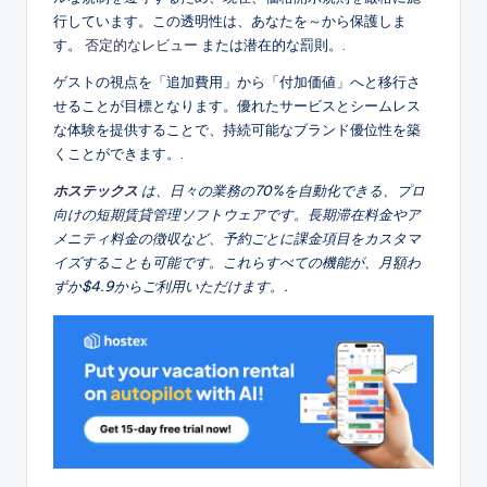
行しています。この透明性は、あなたを～から保護しま
す。
否定的なレビュー
または潜在的な罰則。.
ゲストの視点を「追加費用」から「付加価値」へと移行さ
せることが目標となります。優れたサービスとシームレス
な体験を提供することで、持続可能なブランド優位性を築
くことができます。.
ホステックス
は、日々の業務の70%を自動化できる、プロ
向けの短期賃貸管理ソフトウェアです。長期滞在料金やア
メニティ料金の徴収など、予約ごとに課金項目をカスタマ
イズすることも可能です。これらすべての機能が、月額わ
ずか$4.9からご利用いただけます。.