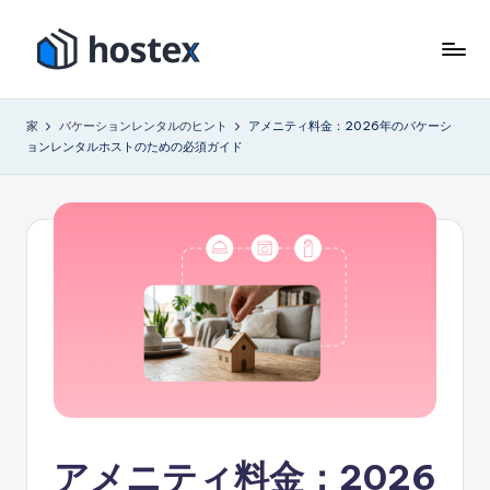
コ
ン
ホ
AI
テ
で
ス
ン
家
バケーションレンタルのヒント
アメニティ料金：2026年のバケーシ
バ
ツ
ョンレンタルホストのための必須ガイド
テ
ケ
に
ー
ッ
ス
シ
キ
ク
ョ
ッ
ス
ン
プ
レ
ン
タ
ル
を
自
動
化
アメニティ料金：2026