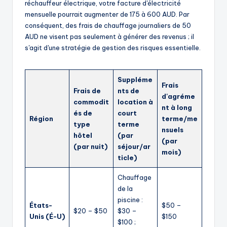
réchauffeur électrique, votre facture d'électricité
mensuelle pourrait augmenter de 175 à 600 AUD. Par
conséquent, des frais de chauffage journaliers de 50
AUD ne visent pas seulement à générer des revenus ; il
s'agit d'une stratégie de gestion des risques essentielle.
Suppléme
Frais
Frais de
nts de
d'agréme
commodit
location à
nt à long
és de
court
Région
terme/me
type
terme
nsuels
hôtel
(par
(par
(par nuit)
séjour/ar
mois)
ticle)
Chauffage
de la
piscine :
États-
$50 –
$20 – $50
$30 –
Unis (É-U)
$150
$100 ;