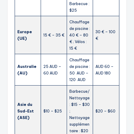
Barbecue :
$25
Chauffage
de piscine :
Europe
30 € – 100
15 € – 35 €
40 € – 80
(UE)
€
€ ; Vélos :
15 €
Chauffage
Australie
25 AUD –
de piscine :
AUD 60 –
(AU)
60 AUD
50 AUD –
AUD 180
120 AUD
Barbecue/
Nettoyage
Asie du
: $15 – $30
Sud-Est
$10 – $25
;
$20 – $60
(ASE)
Nettoyage
supplémen
taire : $20