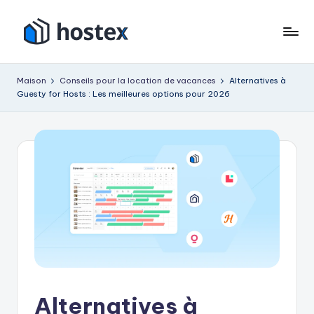
Accéder
au
H
Mettez
contenu
votre
o
Maison
Conseils pour la location de vacances
Alternatives à
location
Guesty for Hosts : Les meilleures options pour 2026
s
de
vacances
t
en
e
pilotage
x
automatique
avec
l'IA
Alternatives à