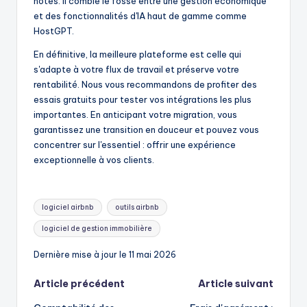
hôtes. Il comble le fossé entre une gestion économique
et des fonctionnalités d'IA haut de gamme comme
HostGPT.
En définitive, la meilleure plateforme est celle qui
s'adapte à votre flux de travail et préserve votre
rentabilité. Nous vous recommandons de profiter des
essais gratuits pour tester vos intégrations les plus
importantes. En anticipant votre migration, vous
garantissez une transition en douceur et pouvez vous
concentrer sur l'essentiel : offrir une expérience
exceptionnelle à vos clients.
Mots
logiciel airbnb
outils airbnb
clés:
logiciel de gestion immobilière
Dernière mise à jour le 11 mai 2026
Navigation
Article précédent
Article suivant