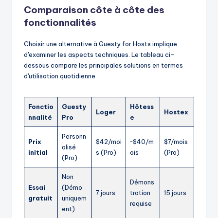
Comparaison côte à côte des
fonctionnalités
Choisir une alternative à Guesty for Hosts implique
d'examiner les aspects techniques. Le tableau ci-
dessous compare les principales solutions en termes
d'utilisation quotidienne.
Fonctio
Guesty
Hôtess
Loger
Hostex
nnalité
Pro
e
Personn
Prix
$42/moi
~$40/m
$7/mois
alisé
initial
s (Pro)
ois
(Pro)
(Pro)
Non
Démons
Essai
(Démo
7 jours
tration
15 jours
gratuit
uniquem
requise
ent)