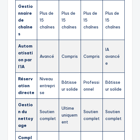
Gestio
nnaire
Plus de
Plus de
Plus de
Plus de
de
15
15
15
15
chaîne
chaînes
chaînes
chaînes
chaînes
s
Autom
IA
atisati
Avancé
Compris
Compris
avancé
on par
e
l'IA
Réserv
Niveau
Bâtisse
Professi
Bâtisse
ation
entrepri
ur solide
onnel
ur solide
directe
se
Gestio
Ultime
n du
Soutien
Soutien
Soutien
uniquem
nettoy
complet
complet
complet
ent
age
Compl