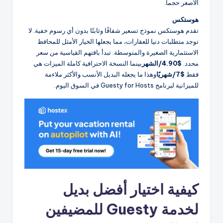
الأصغر حجماً.
هوستكس
تقدم هوستكس نموذج تسعير شفافًا وثابتًا بدون أي رسوم خفية. لا
توجد متطلبات دنيا للعقارات، مما يجعلها الخيار الأمثل للمحافظ
الاستثمارية الصغيرة والمتوسطة. تبدأ باقتهم القياسية من سعر
محدد.
$4.90/الشهر
بينما النسخة الاحترافية كاملة الميزات هي
فقط
$7/شهريًا
وهذا ما يجعله البديل الأنسب والأكثر ملاءمة
للميزانية لبرنامج Guesty for Hosts في السوق اليوم.
كيفية اختيار أفضل بديل
لخدمة Guesty للمضيفين