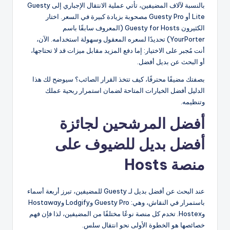
بالنسبة لآلاف المضيفين، تأتي عملية الانتقال الإجباري إلى Guesty
Lite أو Guesty Pro مصحوبة بزيادة كبيرة في السعر. اختار
الكثيرون Guesty for Hosts (المعروف سابقًا باسم
YourPorter) تحديدًا لسعره المعقول وسهولة استخدامه. الآن،
أنت مُجبر على الاختيار: إما دفع المزيد مقابل ميزات قد لا تحتاجها،
أو البحث عن بديل أفضل.
بصفتك مضيفًا محترفًا، كيف تتخذ القرار الصائب؟ سيوضح لك هذا
الدليل أفضل الخيارات المتاحة لضمان استمرار ربحية عملك
وتنظيمه.
أفضل المرشحين لجائزة
أفضل بديل للضيوف على
منصة Hosts
عند البحث عن أفضل بديل لـ Guesty للمضيفين، تبرز أربعة أسماء
باستمرار في النقاش، وهي: Guesty Pro وLodgify وHostaway
وHostex. تخدم كل منصة نوعًا مختلفًا من المضيفين، لذا فإن فهم
خصائصها هو الخطوة الأولى نحو انتقال سلس.