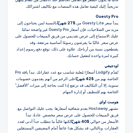
تدريجياً. إليك كيفية تعامل هذه المنصات مع تكاليف اشتراكك.
Guesty Pro
يبدأ سعر Guesty Lite من
$27 شهريًا
بالنسبة لمن يحتاجون إلى
مزيد من الصلاحيات، فإن أسعار Guesty Pro غير واضحة تمامًا.
عليك الاستماع إلى عرض تقديمي من فريق المبيعات للحصول على
عرض سعر. غالبًا ما يفرضون رسومًا أساسية مرتفعة، وقد
يقتطعون نسبة من أرباحك. علاوة على ذلك، توقع دفع رسوم إعداد
كبيرة لمرة واحدة لتفعيل حسابك.
لودجيفي
تُقدّم Lodgify أسعارًا مُعلنة تتناسب مع عدد عقاراتك. تبدأ باقة Pro
الخاصة بهم من
$42 شهريًا
على الرغم من أنهم يقدمون خصومات
سنوية، إلا أن التكاليف قد ترتفع إذا كنت بحاجة إلى ميزات "الأفضل"
الخاصة بهم للتنظيف أو إدارة المهام.
هوست اواي
تشتهر Hostaway بعدم شفافية أسعارها. يجب عليك التواصل مع
فريق المبيعات للحصول على عرض سعر مخصص. عادةً، تبدأ
الأسعار من حوالي
$40 شهريًا
لكنها غالباً ما تتطلب حداً أدنى لعدد
العقارات. وبالتالي، قد يشكل هذا عائقاً أمام المضيفين المستقلين