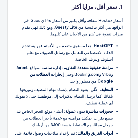
1. سعر أقل، مزايا أكثر
أسعار Hostex شفافة وأقل بكثير من أسعار Guesty Pro. في
الواقع، هي أكثر تنافسية من Guesty Lite، ومع ذلك فهي تقدم
ميزات تتفوق في كثير من الأحيان على كليهما.
HostGPT:
هذا مستوى متقدم من الأتمتة. فهو يستخدم
الذكاء الاصطناعي للتعامل مع رسائل الضيوف مع تعلم
أسلوبك ونبرتك الخاصة.
مزامنة حقيقية متعددة التقاويم:
إدارة سلسة لمواقع Airbnb
وVrbo وBooking.com وحتى
إيجارات العطلات من
Google
من منظور واحد.
التنظيف الآلي:
يقوم النظام بإنشاء مهام التنظيف وتوزيعها
تلقائيًا. كما يرسل النظام تذكيرات إلى موظفيك حتى لا تفوتك
أي عملية تنظيف.
حجوزات مباشرة بدون عمولة:
أنشئ موقع الحجز الخاص بك
ببضع نقرات. يمكنك مزامنته مع خدمة تأجير العطلات من
جوجل مجانًا، مع الاحتفاظ بنسبة 100% من أرباحك.
أدوات الفريق والمالك:
قم بإعداد صلاحيات وصول قائمة على