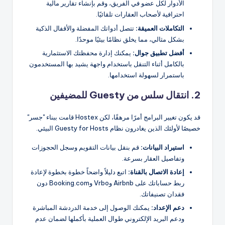
الأدوار لكل عضو في الفريق، وقم بإنشاء تقارير مالية
احترافية لأصحاب العقارات تلقائيًا.
التكاملات العميقة:
تتصل أدواتك المفضلة والأقفال الذكية
بشكل مثالي، مما يخلق نظامًا بيئيًا موحدًا.
أفضل تطبيق جوال:
يمكنك إدارة محفظتك الاستثمارية
بالكامل أثناء التنقل باستخدام واجهة يشيد بها المستخدمون
باستمرار لسهولة استخدامها.
2. انتقال سلس من Guesty للمضيفين
قد يكون تغيير البرامج أمرًا مرهقًا، لكن Hostex قامت ببناء "جسر"
خصيصًا لأولئك الذين يغادرون نظام Guesty for Hosts البيئي.
استيراد البيانات:
قم بنقل بيانات التقويم وسجل الحجوزات
وتفاصيل العقار بسرعة.
إعادة الاتصال بالقناة:
اتبع دليلاً واضحاً خطوة بخطوة لإعادة
ربط حساباتك على Airbnb وVrbo وBooking.com دون
فقدان تصنيفاتك.
دعم الإعداد:
يمكنك الوصول إلى خدمة الدردشة المباشرة
ودعم البريد الإلكتروني طوال العملية بأكملها لضمان عدم