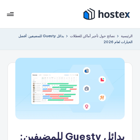
لتجاوز
لى
هو
ضع
لمحتوى
إيجار
ست
الرئيسية
نصائح حول تأجير أماكن للعطلات
بدائل Guesty للمضيفين: أفضل
عطلتك
الخيارات لعام 2026
ك
على
الطيار
س
الآلي
باستخدام
الذكاء
الاصطناعي
بدائل Guesty للمضيفين: