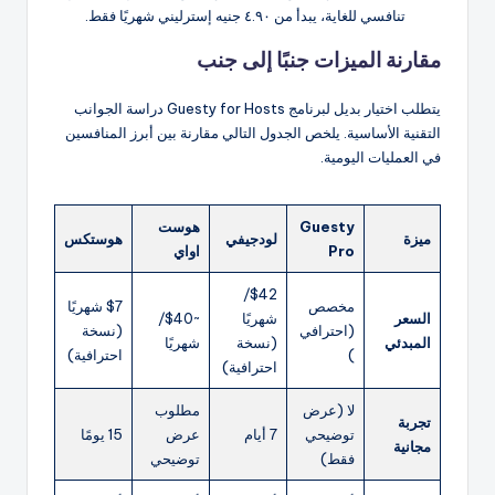
تنافسي للغاية، يبدأ من ٤.٩٠ جنيه إسترليني شهريًا فقط.
مقارنة الميزات جنبًا إلى جنب
يتطلب اختيار بديل لبرنامج Guesty for Hosts دراسة الجوانب
التقنية الأساسية. يلخص الجدول التالي مقارنة بين أبرز المنافسين
في العمليات اليومية.
Guesty
هوست
ميزة
لودجيفي
هوستكس
Pro
اواي
$42/
مخصص
$7 شهريًا
السعر
شهريًا
~$40/
(احترافي
(نسخة
المبدئي
(نسخة
شهريًا
)
احترافية)
احترافية)
لا (عرض
مطلوب
تجربة
توضيحي
7 أيام
عرض
15 يومًا
مجانية
فقط)
توضيحي