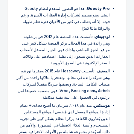
Guesty Pro:
هذا هو التطور المتقدم لنظام Guesty
البيئي. وهو مصمم لشركات إدارة العقارات الكبيرة. ورغم
قوته، إلا أنه يتطلب في كثير من الأحيان فترة تعلم طويلة
والتزامًا ماليًا كبيرًا.
لودجيفاي:
تأسست هذه المنصة عام 2012 في برشلونة،
وهي رائدة في هذا المجال. تركز المنصة بشكل كبير على
مواقع الحجز المباشر، ولذلك فهي الخيار المفضل لأصحاب
العقارات الذين يسعون إلى تقليل اعتمادهم على وكالات
السفر الإلكترونية في السوق الأوروبية.
المضيف:
تأسست Hostaway عام 2015 ومقرها تورنتو،
وهي شركة رائدة في مجالها. وتفتخر بامتلاكها واحدة من أكبر
منصات التكامل المتاحة. وبصفتها شريكًا مفضلاً لشركات
Airbnb وBooking.com وVrbo، فهي مصممة خصيصًا لمن
يرغبون في الحصول على بنية تقنية متكاملة.
هوستكس:
منذ عام ٢٠١٨، سرعان ما أصبح Hostex نظام
إدارة المواقع المفضل لدى مُضيفي المواقع المستقلين
الذين يُقدّرون الكفاءة. يركز النظام بشكل كبير على تجربة
المستخدم وأتمتة الذكاء الاصطناعي المتطورة. والأهم من
ذلك، أنه يُقدم مجموعة شاملة من الأدوات الاحترافية بسعر