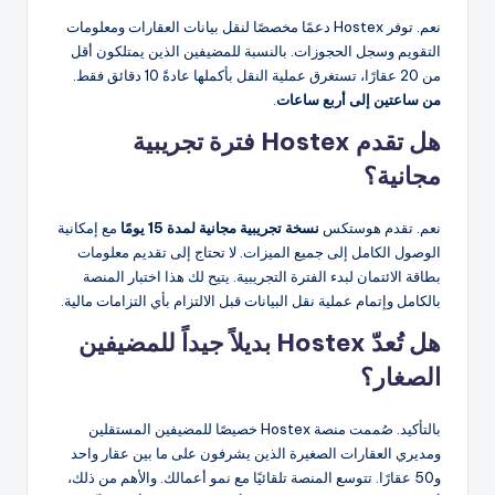
نعم. توفر Hostex دعمًا مخصصًا لنقل بيانات العقارات ومعلومات
التقويم وسجل الحجوزات. بالنسبة للمضيفين الذين يمتلكون أقل
من 20 عقارًا، تستغرق عملية النقل بأكملها عادةً 10 دقائق فقط.
من ساعتين إلى أربع ساعات
.
هل تقدم Hostex فترة تجريبية
مجانية؟
نعم. تقدم هوستكس
نسخة تجريبية مجانية لمدة 15 يومًا
مع إمكانية
الوصول الكامل إلى جميع الميزات. لا تحتاج إلى تقديم معلومات
بطاقة الائتمان لبدء الفترة التجريبية. يتيح لك هذا اختبار المنصة
بالكامل وإتمام عملية نقل البيانات قبل الالتزام بأي التزامات مالية.
هل تُعدّ Hostex بديلاً جيداً للمضيفين
الصغار؟
بالتأكيد. صُممت منصة Hostex خصيصًا للمضيفين المستقلين
ومديري العقارات الصغيرة الذين يشرفون على ما بين عقار واحد
و50 عقارًا. تتوسع المنصة تلقائيًا مع نمو أعمالك. والأهم من ذلك،