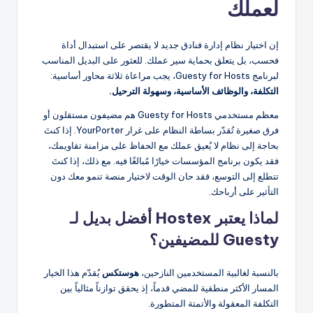
لعملك
إن اختيار نظام إدارة فنادق جديد لا يقتصر على استبدال أداة
فحسب، بل يتعلق بحماية سير عملك. للعثور على البديل المناسب
لبرنامج Guesty for Hosts، يجب مراعاة ثلاثة محاور أساسية:
التكلفة، والوظائف الأساسية، وسهولة الترحيل.
معظم مستخدمي Guesty for Hosts هم مضيفون مستقلون أو
فرق صغيرة تُقدّر بساطة النظام على غرار YourPorter. إذا كنتَ
بحاجة إلى نظام لا يُعيق عملك مع الحفاظ على مزامنة تقاويمك،
فقد يكون برنامج المؤسسات خيارًا مُبالغًا فيه. مع ذلك، إذا كنتَ
تتطلع إلى التوسع، فقد حان الوقت لاختيار منصة تنمو معك دون
التأثير على أرباحك.
لماذا يعتبر Hostex أفضل بديل لـ
Guesty للمضيفين؟
بالنسبة لغالبية المستخدمين النازحين،
هوستكس
يُقدّم هذا الخيار
المسار الأكثر منطقية للمضي قدماً، إذ يحقق توازناً مثالياً بين
التكلفة المعقولة والأتمتة المتطورة.