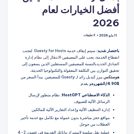
أفضل الخيارات لعام
2026
لا تعليقات
11 مايو 2026
باختصار شديد:
سيتم إيقاف خدمة Guesty for Hosts. لتجنب
انقطاع الخدمة، يجب على المضيفين
الانتقال إلى نظام إدارة
الفنادق الجديد
بالنسبة للمضيفين المستقلين الذين يسعون إلى
تحقيق التوازن بين التكلفة المعقولة والتكنولوجيا الحديثة،
هوستكس
يبرز كبديل رائد لـ Guesty للمضيفين. يبدأ السعر من
$4.90/الشهر
وهو يقدم:
الذكاء الاصطناعي HostGPT:
نظام متطور لإرسال
الرسائل الآلية للضيوف.
إدارة التنظيف الآلية وإعداد التقارير الآلية للمالكين.
مواقع حجز مباشرة بدون عمولة مع تكامل مع خدمة تأجير
العطلات من جوجل.
عملية نقل سلسة لاستيراد بياناتك القديمة في غضون 2-4