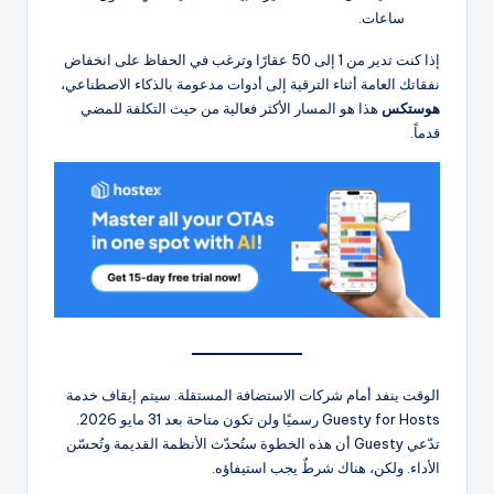
ساعات.
إذا كنت تدير من 1 إلى 50 عقارًا وترغب في الحفاظ على انخفاض
نفقاتك العامة أثناء الترقية إلى أدوات مدعومة بالذكاء الاصطناعي،
هوستكس
هذا هو المسار الأكثر فعالية من حيث التكلفة للمضي
قدماً.
الوقت ينفد أمام شركات الاستضافة المستقلة. سيتم إيقاف خدمة
Guesty for Hosts رسميًا ولن تكون متاحة بعد 31 مايو 2026.
تدّعي Guesty أن هذه الخطوة ستُحدّث الأنظمة القديمة وتُحسّن
الأداء. ولكن، هناك شرطٌ يجب استيفاؤه.