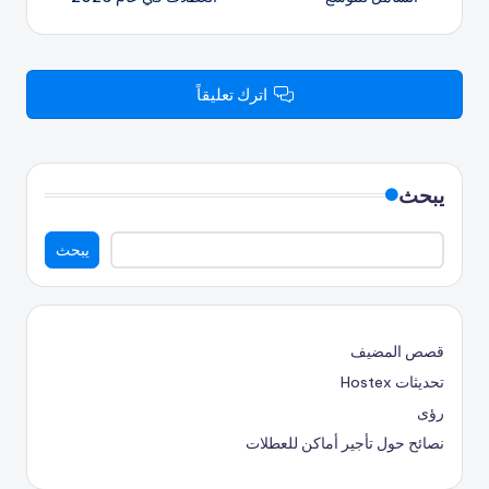
اترك تعليقاً
يبحث
يبحث
قصص المضيف
تحديثات Hostex
رؤى
نصائح حول تأجير أماكن للعطلات