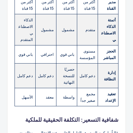
مدير
أكثر من
أكثر من
أكثر من
أكثر من
القناة
15 قناة
15 قناة
15 قناة
15 قناة
أتمتة
الذكاء
الذكاء
الاصطناع
متقدم
مشمول
مشمول
الاصطناع
ي
ي
المتقدم
الحجز
مستوى
باني قوي
احترافي
باني قوي
المباشر
المؤسسة
حصريًا
إدارة
دعم كامل
للنسخة
دعم كامل
دعم كامل
النظافة
النهائية
تعقيد
مجمع
واسطة
معقد
الأسهل
الإعداد
صغير جداً
شفافية التسعير: التكلفة الحقيقية للملكية
غالباً ما يكون السعر هو العامل الحاسم عند الانتقال من نظام ينتهي