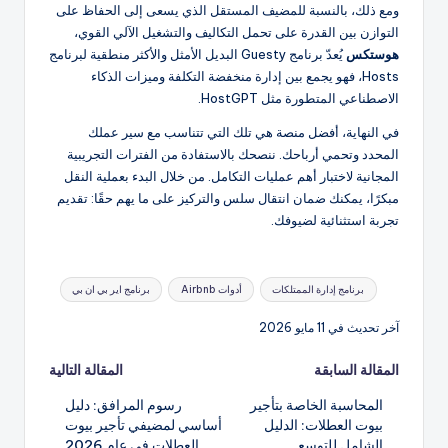
ومع ذلك، بالنسبة للمضيف المستقل الذي يسعى إلى الحفاظ على
التوازن بين القدرة على تحمل التكاليف والتشغيل الآلي القوي،
هوستكس
يُعدّ برنامج Guesty البديل الأمثل والأكثر منطقية لبرنامج
Hosts، فهو يجمع بين إدارة منخفضة التكلفة وميزات الذكاء
الاصطناعي المتطورة مثل HostGPT.
في النهاية، أفضل منصة هي تلك التي تتناسب مع سير عملك
المحدد وتحمي أرباحك. ننصحك بالاستفادة من الفترات التجريبية
المجانية لاختبار أهم عمليات التكامل. من خلال البدء بعملية النقل
مبكرًا، يمكنك ضمان انتقال سلس والتركيز على ما يهم حقًا: تقديم
تجربة استثنائية لضيوفك.
العلامات:
برنامج إدارة الممتلكات
أدوات Airbnb
برنامج اير بي ان بي
آخر تحديث في 11 مايو 2026
تصفّح
المقالة السابقة
المقالة التالية
المحاسبة الخاصة بتأجير
رسوم المرافق: دليل
المقالات
بيوت العطلات: الدليل
أساسي لمضيفي تأجير بيوت
الشامل للتوسع
العطلات في عام 2026