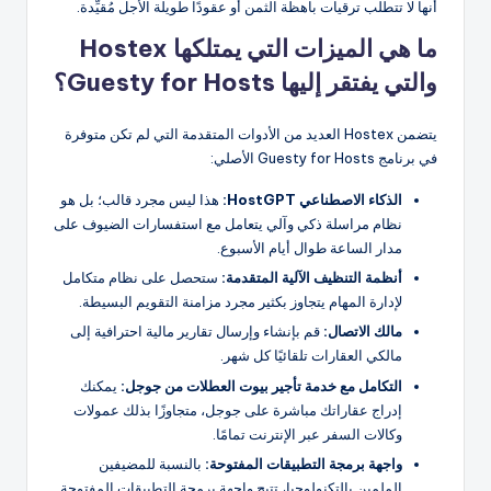
أنها لا تتطلب ترقيات باهظة الثمن أو عقودًا طويلة الأجل مُقيِّدة.
ما هي الميزات التي يمتلكها Hostex
والتي يفتقر إليها Guesty for Hosts؟
يتضمن Hostex العديد من الأدوات المتقدمة التي لم تكن متوفرة
في برنامج Guesty for Hosts الأصلي:
الذكاء الاصطناعي HostGPT:
هذا ليس مجرد قالب؛ بل هو
نظام مراسلة ذكي وآلي يتعامل مع استفسارات الضيوف على
مدار الساعة طوال أيام الأسبوع.
أنظمة التنظيف الآلية المتقدمة:
ستحصل على نظام متكامل
لإدارة المهام يتجاوز بكثير مجرد مزامنة التقويم البسيطة.
مالك الاتصال:
قم بإنشاء وإرسال تقارير مالية احترافية إلى
مالكي العقارات تلقائيًا كل شهر.
التكامل مع خدمة تأجير بيوت العطلات من جوجل:
يمكنك
إدراج عقاراتك مباشرة على جوجل، متجاوزًا بذلك عمولات
وكالات السفر عبر الإنترنت تمامًا.
واجهة برمجة التطبيقات المفتوحة:
بالنسبة للمضيفين
الملمين بالتكنولوجيا، تتيح واجهة برمجة التطبيقات المفتوحة