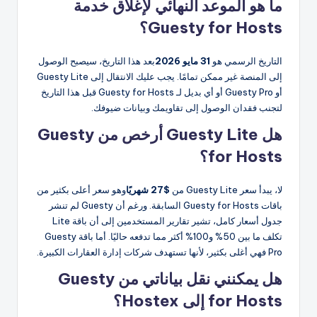
ما هو الموعد النهائي لإغلاق خدمة
Guesty for Hosts؟
التاريخ الرسمي هو
31 مايو 2026
بعد هذا التاريخ، سيصبح الوصول
إلى المنصة غير ممكن تمامًا. يجب عليك الانتقال إلى Guesty Lite
أو Guesty Pro أو أي بديل لـ Guesty for Hosts قبل هذا التاريخ
لتجنب فقدان الوصول إلى تقاويمك وبيانات ضيوفك.
هل Guesty Lite أرخص من Guesty
for Hosts؟
لا، يبدأ سعر Guesty Lite من
$27 شهريًا
وهو سعر أعلى بكثير من
باقات Guesty for Hosts السابقة. ورغم أن Guesty لم تنشر
جدول أسعار كامل، تشير تقارير المستخدمين إلى أن باقة Lite
تكلف ما بين 50% و100% أكثر مما تدفعه حاليًا. أما باقة Guesty
Pro فهي أغلى بكثير، لأنها تستهدف شركات إدارة العقارات الكبيرة.
هل يمكنني نقل بياناتي من Guesty
for Hosts إلى Hostex؟