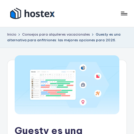
Saltar
al
H
Ponga
contenido
su
o
Inicio
Consejos para alquileres vacacionales
Guesty es una
alquiler
alternativa para anfitriones: las mejores opciones para 2026.
s
vacacional
en
t
piloto
e
automático
x
con
IA
Guesty es una