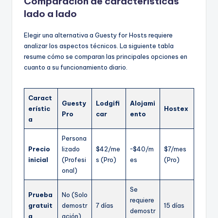
Comparación de características
lado a lado
Elegir una alternativa a Guesty for Hosts requiere
analizar los aspectos técnicos. La siguiente tabla
resume cómo se comparan las principales opciones en
cuanto a su funcionamiento diario.
Caract
Guesty
Lodgifi
Alojami
erístic
Hostex
Pro
car
ento
a
Persona
Precio
lizado
$42/me
~$40/m
$7/mes
inicial
(Profesi
s (Pro)
es
(Pro)
onal)
Se
Prueba
No (Solo
requiere
gratuit
demostr
7 días
15 días
demostr
a
ación)