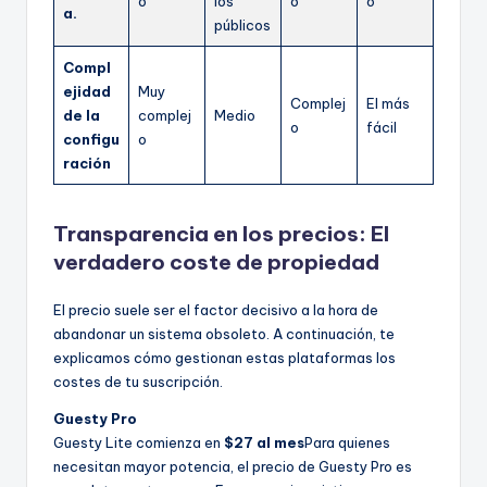
o
los
o
o
a.
públicos
Compl
ejidad
Muy
Complej
El más
de la
complej
Medio
o
fácil
configu
o
ración
Transparencia en los precios: El
verdadero coste de propiedad
El precio suele ser el factor decisivo a la hora de
abandonar un sistema obsoleto. A continuación, te
explicamos cómo gestionan estas plataformas los
costes de tu suscripción.
Guesty Pro
Guesty Lite comienza en
$27 al mes
Para quienes
necesitan mayor potencia, el precio de Guesty Pro es