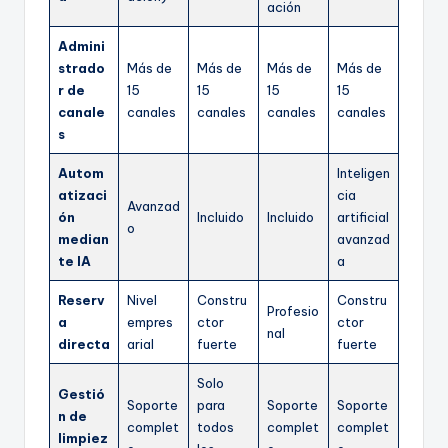
ación
Admini
strado
Más de
Más de
Más de
Más de
r de
15
15
15
15
canale
canales
canales
canales
canales
s
Autom
Inteligen
atizaci
cia
Avanzad
ón
Incluido
Incluido
artificial
o
median
avanzad
te IA
a
Reserv
Nivel
Constru
Constru
Profesio
a
empres
ctor
ctor
nal
directa
arial
fuerte
fuerte
Solo
Gestió
Soporte
para
Soporte
Soporte
n de
complet
todos
complet
complet
limpiez