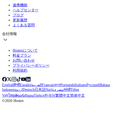
連携機能
ヘルプセンター
ブログ
更新履歴
よくある質問
会社情報
Hostexについて
料金プラン
お問い合わせ
プライバシーポリシー
利用規約
English
हिन्दी
Español
العربية
Français
বাংলা
Português
Italiano
Русский
Bahasa
Indonesia
اردو
Deutsch
日本語
Naijá
مصري
मराठी
Tiếng
Việt
ไทย
తెలుగు
Hausa
Türkçe
한국어
繁體中文
简体中文
©2026 Hostex