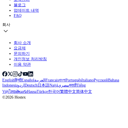
블로그
업데이트 내역
FAQ
회사
회사 소개
요금제
문의하기
개인정보 처리방침
이용 약관
English
हिन्दी
Español
العربية
Français
বাংলা
Português
Italiano
Русский
Bahasa
Indonesia
اردو
Deutsch
日本語
Naijá
مصري
मराठी
Tiếng
Việt
ไทย
తెలుగు
Hausa
Türkçe
한국어
繁體中文
简体中文
©2026 Hostex