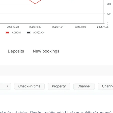
 và ngôn ngữ của bạn. Chuyển giao thông minh khi cần sự can thiệp của con người