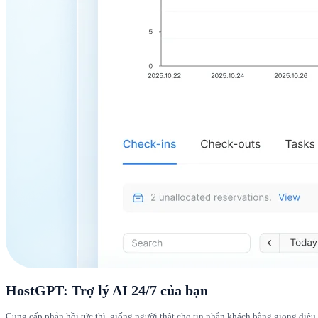
HostGPT: Trợ lý AI 24/7 của bạn
Cung cấp phản hồi tức thì, giống người thật cho tin nhắn khách bằng giọng điệu