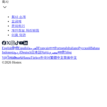
회사
회사 소개
요금제
문의하기
개인정보 처리방침
이용 약관
English
हिन्दी
Español
العربية
Français
বাংলা
Português
Italiano
Русский
Bahasa
Indonesia
اردو
Deutsch
日本語
Naijá
مصري
मराठी
Tiếng
Việt
ไทย
తెలుగు
Hausa
Türkçe
한국어
繁體中文
简体中文
©2026 Hostex