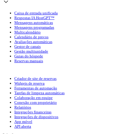
Caixa de entrada unificada
Respostas IA HostGPT™
Mensagens automáticas
Mensagens programadas
Multicalendário
Calendário de preços
Avaliações automáticas
Gestor de canais
Gestão multiunidade
Guias do hóspede
Reservas manuais
Criador de site de reservas
Widgets de reserva
Ferramentas de automação
Tarefas de limpeza automáticas
Colaboração em equipe
Conexão com proprietário
Relatórios
Integrações financeiras
Integrações de dispositivos
App móvel
API aberta