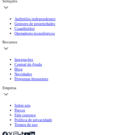
Soluções
Anfitriões independentes
Gestores de propriedades
Coanfitriões
Operadores tecnológicos
Recursos
Integrações
Central de Ajuda
Blog
Novidades
Perguntas frequentes
Empresa
Sobre nós
Preços
Fale conosco
Política de privacidade
Termos de uso