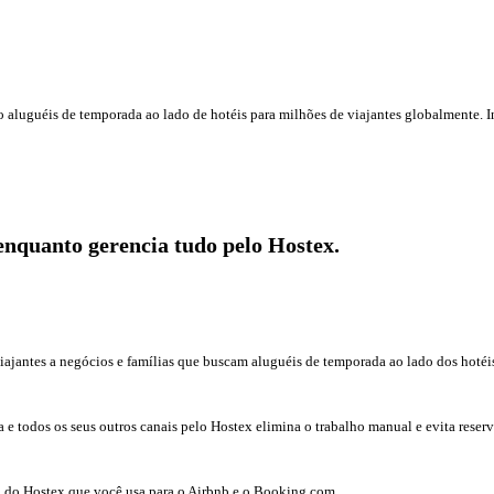
luguéis de temporada ao lado de hotéis para milhões de viajantes globalmente. Int
enquanto gerencia tudo pelo Hostex.
ajantes a negócios e famílias que buscam aluguéis de temporada ao lado dos hotéis
 e todos os seus outros canais pelo Hostex elimina o trabalho manual e evita reserv
l do Hostex que você usa para o Airbnb e o Booking.com.