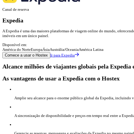
Canal de reserva
Expedia
A Expedia é uma das maiores plataformas de viagem online do mundo, oferecendo a
imóveis em um único painel.
Disponível em:
América do Norte
Europa
Ásia
Austrália/Oceania
América Latina
Comece a usar o Hostex
Ir para Expedia
Alcance milhões de viajantes globais pela Expedia 
As vantagens de usar a Expedia com o Hostex
Amplie seu alcance para o enorme público global da Expedia, incluindo vi
A sincronização de disponibilidade e preços em tempo real entre a Expedia
Gerencie as reservas, mensagens e avaliações da Expedia no mesmo paine