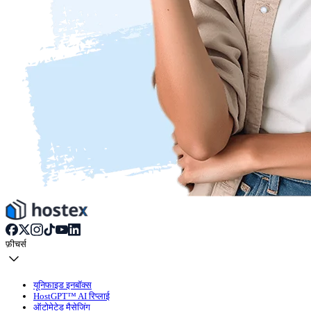
फ़ीचर्स
यूनिफाइड इनबॉक्स
HostGPT™ AI रिप्लाई
ऑटोमेटेड मैसेजिंग