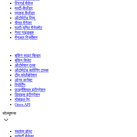
ट्रिगर्ड मैसेज
मल्टी-कैलेंडर
प्राइस कैलेंडर
ऑटोमेटेड रिव्यू
चैनल मैनेजर
मल्टी-यूनिट मैनेजमेंट
गेस्ट गाइडबुक
मैनुअल रिज़र्वेशन
बुकिंग साइट बिल्डर
बुकिंग विजेट
ऑटोमेशन टूल्स
ऑटोमेटेड क्लीनिंग टास्क
टीम कोलैबोरेशन
ओनर कनेक्ट
रिपोर्टिंग
फ़ाइनेंशियल इंटीग्रेशन
डिवाइस इंटीग्रेशन
मोबाइल ऐप
Open API
सोल्यूशन्स
स्वतंत्र होस्ट
प्रॉपर्टी मैनेजर