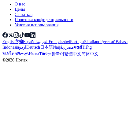
О нас
Цены
Связаться
Политика конфиденциальности
Условия использования
English
हिन्दी
Español
العربية
Français
বাংলা
Português
Italiano
Русский
Bahasa
Indonesia
اردو
Deutsch
日本語
Naijá
مصري
मराठी
Tiếng
Việt
ไทย
తెలుగు
Hausa
Türkçe
한국어
繁體中文
简体中文
©2026 Hostex