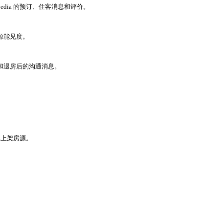
 Expedia 的预订、住客消息和评价。
房源能见度。
达前和退房后的沟通消息。
团品牌上架房源。