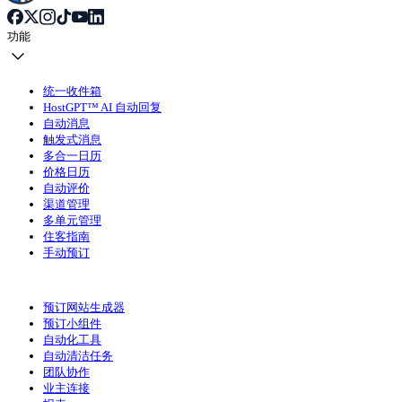
功能
统一收件箱
HostGPT™ AI 自动回复
自动消息
触发式消息
多合一日历
价格日历
自动评价
渠道管理
多单元管理
住客指南
手动预订
预订网站生成器
预订小组件
自动化工具
自动清洁任务
团队协作
业主连接