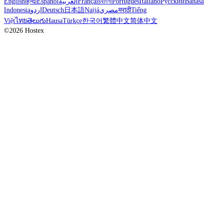
English
हिन्दी
Español
العربية
Français
বাংলা
Português
Italiano
Русский
Bahasa
Indonesia
اردو
Deutsch
日本語
Naijá
مصري
मराठी
Tiếng
Việt
ไทย
తెలుగు
Hausa
Türkçe
한국어
繁體中文
简体中文
©2026 Hostex