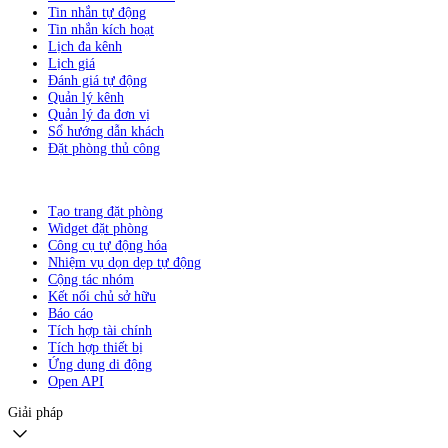
Tin nhắn tự động
Tin nhắn kích hoạt
Lịch đa kênh
Lịch giá
Đánh giá tự động
Quản lý kênh
Quản lý đa đơn vị
Sổ hướng dẫn khách
Đặt phòng thủ công
Tạo trang đặt phòng
Widget đặt phòng
Công cụ tự động hóa
Nhiệm vụ dọn dẹp tự động
Cộng tác nhóm
Kết nối chủ sở hữu
Báo cáo
Tích hợp tài chính
Tích hợp thiết bị
Ứng dụng di động
Open API
Giải pháp