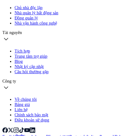
Chủ nhà độc lập
Nhà quản lý bất động sản
Đồng quản lý
Nhà vận hành công nghệ
Tài nguyên
Tích hợp
Trung tâm trợ giúp
Blog
Nhật ký cập nhật
Câu hỏi thường gặp
Công ty
Về chúng tôi
Bảng giá
Liên hệ
Chính sách bảo mật
Điều khoản sử dụng