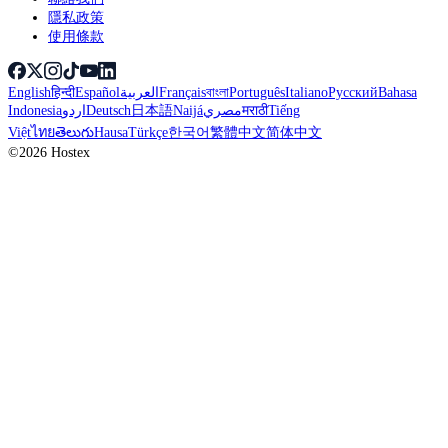
隱私政策
使用條款
English
हिन्दी
Español
العربية
Français
বাংলা
Português
Italiano
Русский
Bahasa
Indonesia
اردو
Deutsch
日本語
Naijá
مصري
मराठी
Tiếng
Việt
ไทย
తెలుగు
Hausa
Türkçe
한국어
繁體中文
简体中文
©2026 Hostex