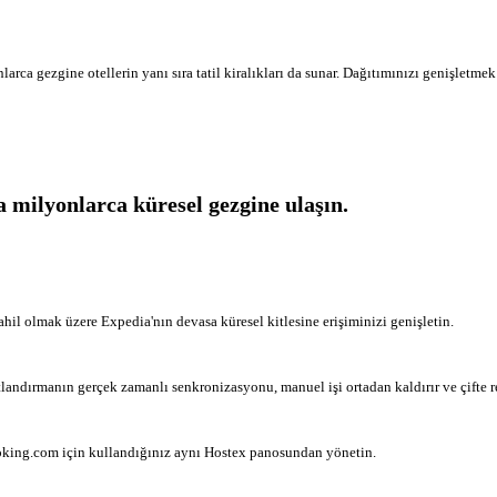
rca gezgine otellerin yanı sıra tatil kiralıkları da sunar. Dağıtımınızı genişletm
a milyonlarca küresel gezgine ulaşın.
 dahil olmak üzere Expedia'nın devasa küresel kitlesine erişiminizi genişletin.
tlandırmanın gerçek zamanlı senkronizasyonu, manuel işi ortadan kaldırır ve çifte r
ooking.com için kullandığınız aynı Hostex panosundan yönetin.