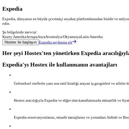
Expedia
Expedia, dünyanın en büyük çevrimiçi seyahat platformlarından biridir ve milyonla
edin.
Şu bölgelerde mevcut:
Kuzey Amerika
Avrupa
Asya
Avustralya/Okyanusya
Latin Amerika
Hostex ile başlayın
Expedia sayfasına git
Her şeyi Hostex'ten yönetirken Expedia aracılığıyl
Expedia'yı Hostex ile kullanmanın avantajları
Geleneksel otellerin yanı sıra tatil kiralığı arayan iş gezginleri ve aileler
Hostex aracılığıyla Expedia ve diğer tüm kanallarınızda müsaitlik ve fiya
Expedia rezervasyonlarını, misafir mesajlarını ve yorumları Airbnb ve B