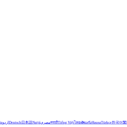
ia
اردو
Deutsch
日本語
Naijá
مصري
मराठी
Tiếng Việt
ไทย
తెలుగు
Hausa
Türkçe
한국어
繁