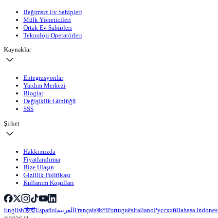
Bağımsız Ev Sahipleri
Mülk Yöneticileri
Ortak Ev Sahipleri
Teknoloji Operatörleri
Kaynaklar
Entegrasyonlar
Yardım Merkezi
Bloglar
Değişiklik Günlüğü
SSS
Şirket
Hakkımızda
Fiyatlandırma
Bize Ulaşın
Gizlilik Politikası
Kullanım Koşulları
English
हिन्दी
Español
العربية
Français
বাংলা
Português
Italiano
Русский
Bahasa Indones