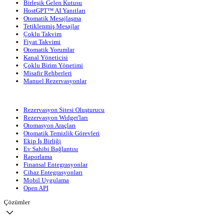
Birleşik Gelen Kutusu
HostGPT™ AI Yanıtları
Otomatik Mesajlaşma
Tetiklenmiş Mesajlar
Çoklu Takvim
Fiyat Takvimi
Otomatik Yorumlar
Kanal Yöneticisi
Çoklu Birim Yönetimi
Misafir Rehberleri
Manuel Rezervasyonlar
Rezervasyon Sitesi Oluşturucu
Rezervasyon Widget'ları
Otomasyon Araçları
Otomatik Temizlik Görevleri
Ekip İş Birliği
Ev Sahibi Bağlantısı
Raporlama
Finansal Entegrasyonlar
Cihaz Entegrasyonları
Mobil Uygulama
Open API
Çözümler