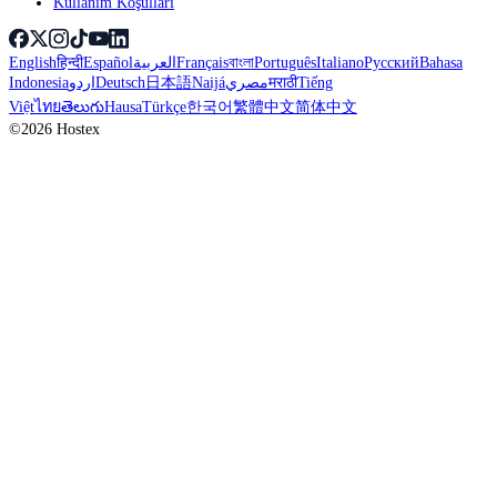
Kullanım Koşulları
English
हिन्दी
Español
العربية
Français
বাংলা
Português
Italiano
Русский
Bahasa
Indonesia
اردو
Deutsch
日本語
Naijá
مصري
मराठी
Tiếng
Việt
ไทย
తెలుగు
Hausa
Türkçe
한국어
繁體中文
简体中文
©2026 Hostex