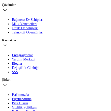
Çözümler
Bağımsız Ev Sahipleri
Mülk Yöneticileri
Ortak Ev Sahipleri
Teknoloji Operatörleri
Kaynaklar
Entegrasyonlar
Yardım Merkezi
Bloglar
Değişiklik Günlüğü
SSS
Şirket
Hakkımızda
Fiyatlandırma
Bize Ulaşın
Gizlilik Politikası