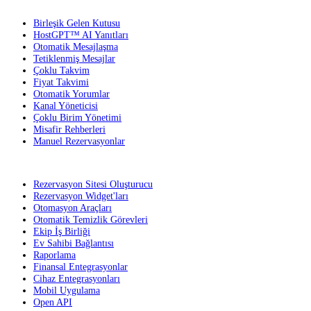
Birleşik Gelen Kutusu
HostGPT™ AI Yanıtları
Otomatik Mesajlaşma
Tetiklenmiş Mesajlar
Çoklu Takvim
Fiyat Takvimi
Otomatik Yorumlar
Kanal Yöneticisi
Çoklu Birim Yönetimi
Misafir Rehberleri
Manuel Rezervasyonlar
Rezervasyon Sitesi Oluşturucu
Rezervasyon Widget'ları
Otomasyon Araçları
Otomatik Temizlik Görevleri
Ekip İş Birliği
Ev Sahibi Bağlantısı
Raporlama
Finansal Entegrasyonlar
Cihaz Entegrasyonları
Mobil Uygulama
Open API