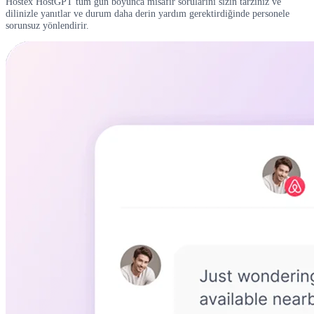
Hostex HostGPT tüm gün boyunca misafir sorularını sizin tarzınız ve
dilinizle yanıtlar ve durum daha derin yardım gerektirdiğinde personele
sorunsuz yönlendirir.