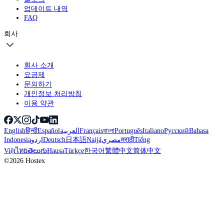
업데이트 내역
FAQ
회사
회사 소개
요금제
문의하기
개인정보 처리방침
이용 약관
English
हिन्दी
Español
العربية
Français
বাংলা
Português
Italiano
Русский
Bahasa
Indonesia
اردو
Deutsch
日本語
Naijá
مصري
मराठी
Tiếng
Việt
ไทย
తెలుగు
Hausa
Türkçe
한국어
繁體中文
简体中文
©2026 Hostex