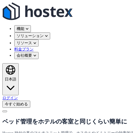
機能
ソリューション
リソース
料金プラン
会社概要
日本語
ログイン
今すぐ始める
ベッド管理をホテルの客室と同じくらい簡単に
Hostex PMSの真のマルチユニット管理で、ホステルやドミトリーの効率