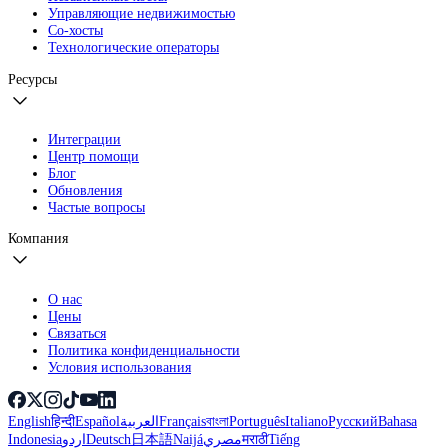
Управляющие недвижимостью
Со-хосты
Технологические операторы
Ресурсы
Интеграции
Центр помощи
Блог
Обновления
Частые вопросы
Компания
О нас
Цены
Связаться
Политика конфиденциальности
Условия использования
English
हिन्दी
Español
العربية
Français
বাংলা
Português
Italiano
Русский
Bahasa
Indonesia
اردو
Deutsch
日本語
Naijá
مصري
मराठी
Tiếng