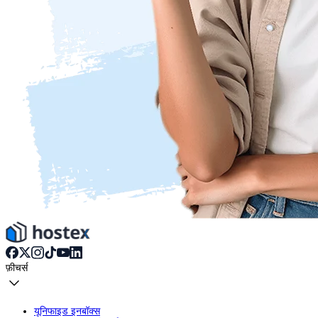
फ़ीचर्स
यूनिफाइड इनबॉक्स