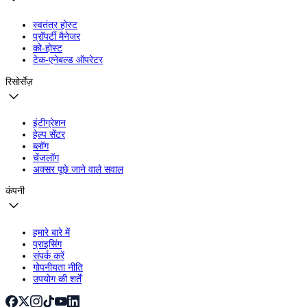
स्वतंत्र होस्ट
प्रॉपर्टी मैनेजर
को-होस्ट
टेक-एनेबल्ड ऑपरेटर
रिसोर्सेज़
इंटीग्रेशन
हेल्प सेंटर
ब्लॉग
चेंजलॉग
अक्सर पूछे जाने वाले सवाल
कंपनी
हमारे बारे में
प्राइसिंग
संपर्क करें
गोपनीयता नीति
उपयोग की शर्तें