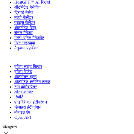
HostGPT™ AI रिप्लाई
ऑटोमेटेड मैसेजिंग
ट्रिगर्ड मैसेज
मल्टी-कैलेंडर
प्राइस कैलेंडर
ऑटोमेटेड रिव्यू
चैनल मैनेजर
मल्टी-यूनिट मैनेजमेंट
गेस्ट गाइडबुक
मैनुअल रिज़र्वेशन
बुकिंग साइट बिल्डर
बुकिंग विजेट
ऑटोमेशन टूल्स
ऑटोमेटेड क्लीनिंग टास्क
टीम कोलैबोरेशन
ओनर कनेक्ट
रिपोर्टिंग
फ़ाइनेंशियल इंटीग्रेशन
डिवाइस इंटीग्रेशन
मोबाइल ऐप
Open API
सोल्यूशन्स