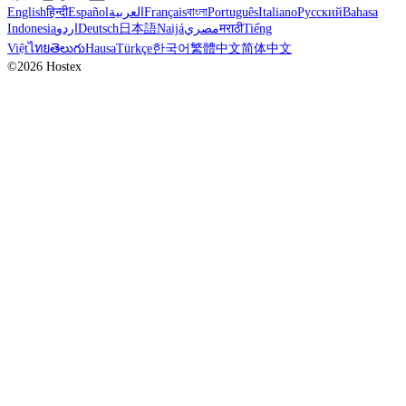
English
हिन्दी
Español
العربية
Français
বাংলা
Português
Italiano
Русский
Bahasa
Indonesia
اردو
Deutsch
日本語
Naijá
مصري
मराठी
Tiếng
Việt
ไทย
తెలుగు
Hausa
Türkçe
한국어
繁體中文
简体中文
©2026 Hostex