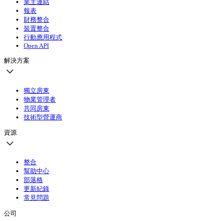
業主連結
報表
財務整合
裝置整合
行動應用程式
Open API
解決方案
獨立房東
物業管理者
共同房東
技術型營運商
資源
整合
幫助中心
部落格
更新紀錄
常見問題
公司